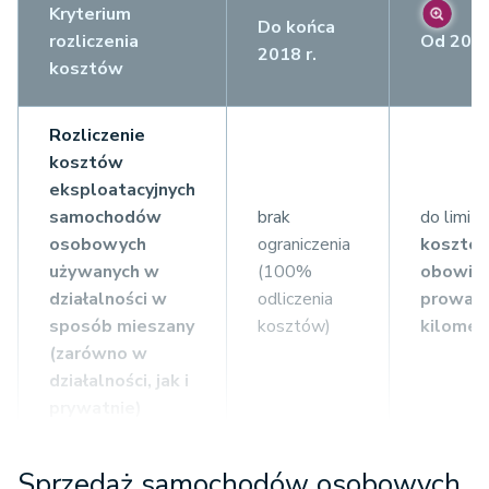
Kryterium
Do końca
rozliczenia
Od 2019
2018 r.
kosztów
Rozliczenie
kosztów
eksploatacyjnych
samochodów
brak
do limit
osobowych
ograniczenia
kosztów
używanych w
(100%
obowią
działalności w
odliczenia
prowadz
sposób mieszany
kosztów)
kilomet
(zarówno w
działalności, jak i
prywatnie)
-
150 tys
Sprzedaż samochodów osobowych