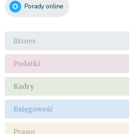
Porady online
Biznes
Podatki
Kadry
Księgowość
Prawo