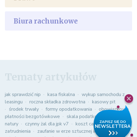
Biura rachunkowe
Tematy artykułów
jak sprawdzić nip
kasa fiskalna
wykup samochodu z
leasingu
roczna składka zdrowotna
kasowy pit
środek trwały
formy opodatkowania
obowiązkowe
płatności bezgotówkowe
skala podatkowa
spis z
natury
czynny żal dla jpk v7
koszt całkowity
zatrudnienia
zaufanie w erze sztucznej inteligencji