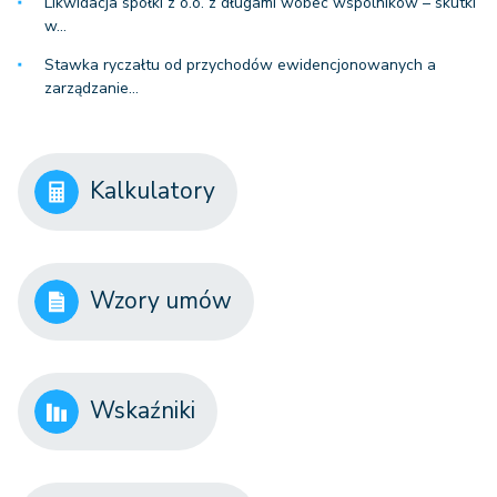
Likwidacja spółki z o.o. z długami wobec wspólników – skutki
w…
Stawka ryczałtu od przychodów ewidencjonowanych a
zarządzanie…
Kalkulatory
Wzory umów
Wskaźniki