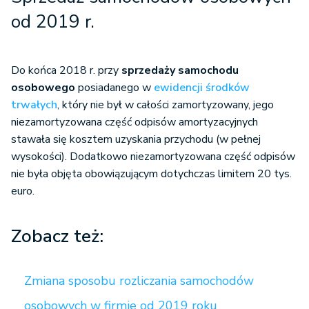
Limit
odpisów
dla sam
od 2019 r.
amortyzacyjnych
osobowe
samochodów
20 tys. euro
-
225 tys
osobowych
dla sam
Do końca 2018 r. przy
sprzedaży samochodu
nabytych do
osobow
osobowego
posiadanego w
ewidencji środków
działalności
elektryc
trwałych
, który nie był w całości zamortyzowany, jego
niezamortyzowana część odpisów amortyzacyjnych
stawała się kosztem uzyskania przychodu (w pełnej
do
150 t
wysokości). Dodatkowo niezamortyzowana część odpisów
dla sam
Rozliczenie w
nie była objęta obowiązującym dotychczas limitem 20 tys.
brak
osobow
kosztach opłat
euro.
ograniczenia
(
225 tys
wynikających z
(100%
osobow
umowy leasingu,
odliczenia
elektryc
Zobacz też:
najmu lub
kosztów)
w proporc
dzierżawy
wartości
samocho
Zmiana sposobu rozliczania samochodów
osobowych w firmie od 2019 roku