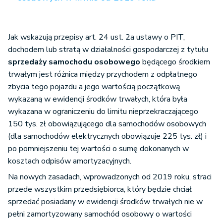
20% ko
Rozliczenie
(80%
kosztów
wydatk
Jak wskazują przepisy art. 24 ust. 2a ustawy o PIT,
eksploatacyjnych
100%
wyłączo
dochodem lub stratą w działalności gospodarczej z tytułu
i składek na
kosztów +
kosztó
sprzedaży samochodu osobowego
będącego środkiem
ubezpieczenie
obowiązek
podatk
trwałym jest różnica między przychodem z odpłatnego
samochodu
prowadzenia
+ brak
zbycia tego pojazdu a jego wartością początkową
prywatnego
kilometrówki
obowią
wykazaną w ewidencji środków trwałych, która była
użytkowanego w
prowadz
wykazana w ograniczeniu do limitu nieprzekraczającego
działalności
kilomet
150 tys. zł obowiązującego dla samochodów osobowych
(dla samochodów elektrycznych obowiązuje 225 tys. zł) i
po pomniejszeniu tej wartości o sumę dokonanych w
kosztach odpisów amortyzacyjnych.
Na nowych zasadach, wprowadzonych od 2019 roku, straci
przede wszystkim przedsiębiorca, który będzie chciał
sprzedać posiadany w ewidencji środków trwałych nie w
pełni zamortyzowany samochód osobowy o wartości