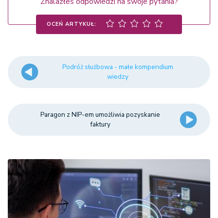
Znalazłeś odpowiedzi na swoje pytania?
OCEŃ ARTYKUŁ:
Podróż służbowa - małe kompendium
wiedzy
Paragon z NIP-em umożliwia pozyskanie
faktury