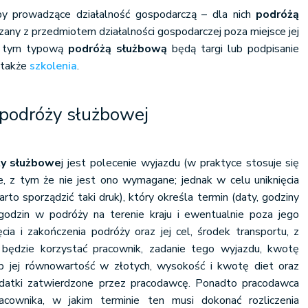
oby prowadzące działalność gospodarczą – dla nich
podróżą
zany z przedmiotem działalności gospodarczej poza miejsce jej
z tym typową
podróżą służbową
będą targi lub podpisanie
 także
szkolenia
.
 podróży służbowej
ży służbowe
j jest polecenie wyjazdu (w praktyce stosuje się
, z tym że nie jest ono wymagane; jednak w celu uniknięcia
to sporządzić taki druk), który określa termin (daty, godziny
godzin w podróży na terenie kraju i ewentualnie poza jego
ęcia i zakończenia podróży oraz jej cel, środek transportu, z
 będzie korzystać pracownik, zadanie tego wyjazdu, kwotę
ub jej równowartość w złotych, wysokość i kwotę diet oraz
ydatki zatwierdzone przez pracodawcę. Ponadto pracodawca
acownika, w jakim terminie ten musi dokonać rozliczenia