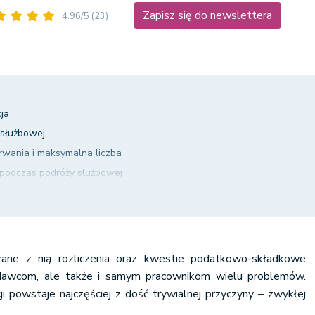
Zapisz się do newslettera
4.96/5
(23)
cja
 służbowej
rwania i maksymalna liczba
 podczas podróży służbowej
odróżą służbową
we
ane z nią rozliczenia oraz kwestie podatkowo-składkowe
odawcom, ale także i samym pracownikom wielu problemów.
datki
i powstaje najczęściej z dość trywialnej przyczyny – zwykłej