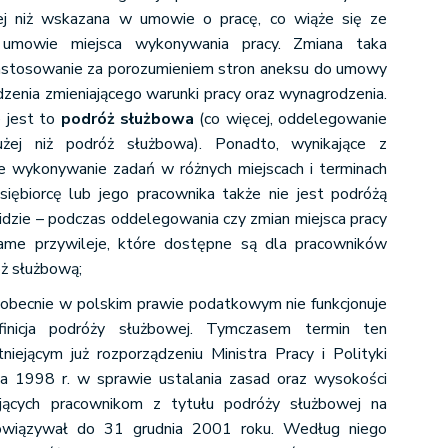
ej niż wskazana w umowie o pracę, co wiąże się ze
umowie miejsca wykonywania pracy. Zmiana taka
astosowanie za porozumieniem stron aneksu do umowy
zenia zmieniającego warunki pracy oraz wynagrodzenia.
 jest to
podróż służbowa
(co więcej, oddelegowanie
łużej niż podróż służbowa). Ponadto, wynikające z
ałe wykonywanie zadań w różnych miejscach i terminach
iębiorcę lub jego pracownika także nie jest podróżą
idzie – podczas oddelegowania czy zmian miejsca pracy
ame przywileje, które dostępne są dla pracowników
óż służbową;
obecnie w polskim prawie podatkowym nie funkcjonuje
finicja podróży służbowej. Tymczasem termin ten
niejącym już rozporządzeniu Ministra Pracy i Polityki
ca 1998 r. w sprawie ustalania zasad oraz wysokości
ujących pracownikom z tytułu podróży służbowej na
bowiązywał do 31 grudnia 2001 roku. Według niego