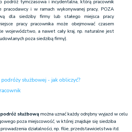
 podróż tymczasowa i incydentalna, którą pracownik
e pracodawcy i w ramach wykonywanej pracy, POZA
wą dla siedziby firmy lub stałego miejsca pracy
 miejsce pracy pracownika może obejmować czasem
łe województwo, a nawet cały kraj, np. naturalne jest
dowlanych poza siedzibą firmy).
podróży służbowej - jak obliczyć?
pracownik
a
podróż służbową
można uznać każdy odrębny wyjazd w celu
wego poza miejscowość, w której znajduje się siedziba
prowadzenia działalności, np. filie, przedstawicielstwa itd.