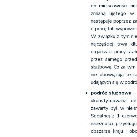
do miejscowości inn
zmianą ujętego w 
następuje poprzez z
o pracę lub wypowied
W związku z tym nie
najczęściej trwa d
organizacji pracy st
przez samego przeds
służbową. Co za tym 
nie obowiązują te s
udających się w podr
podróż służbowa
– 
ukonstytuowana de
zawarty był w nieist
Socjalnej z 1 czerw
należności przysług
obszarze kraju i o