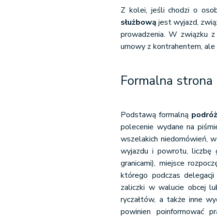
Z kolei, jeśli chodzi o os
służbową
jest wyjazd, zwią
prowadzenia. W związku 
umowy z kontrahentem, ale
Formalna strona
Podstawą formalną
podró
polecenie wydane na piśmie
wszelakich niedomówień, war
wyjazdu i powrotu, liczbę 
granicami), miejsce rozpocz
którego podczas delegacji
zaliczki w walucie obcej l
ryczałtów, a także inne w
powinien poinformować pr