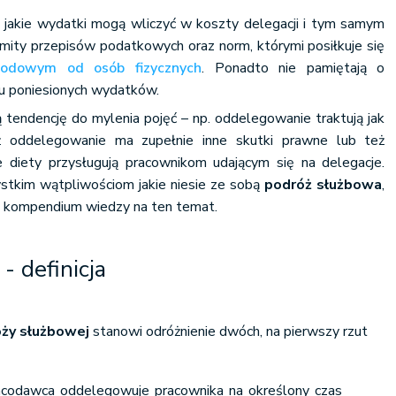
użbowe
a, jakie wydatki mogą wliczyć w koszty delegacji i tym samym
imity przepisów podatkowych oraz norm, którymi posiłkuje się
odowym od osób fizycznych
. Ponadto nie pamiętają o
 poniesionych wydatków.
datki
tendencję do mylenia pojęć – np. oddelegowanie traktują jak
aż oddelegowanie ma zupełnie inne skutki prawne lub też
ie diety przysługują pracownikom udającym się na delegacje.
tkim wątpliwościom jakie niesie ze sobą
podróż służbowa
,
owy cywilnoprawne
e kompendium wiedzy na ten temat.
żbowej zleceniobiorcy
- definicja
ży służbowej
stanowi odróżnienie dwóch, na pierwszy rzut
codawca oddelegowuje pracownika na określony czas