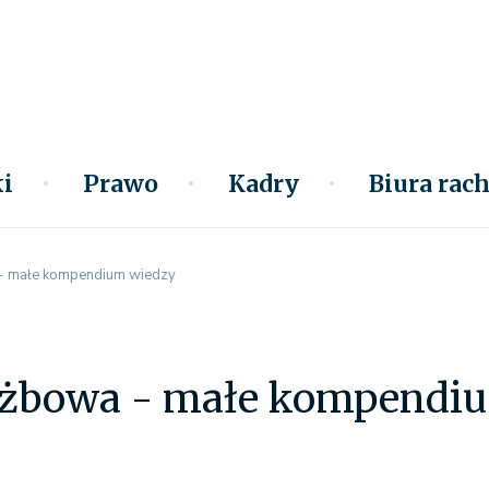
i
Prawo
Kadry
Biura ra
- małe kompendium wiedzy
użbowa - małe kompendi