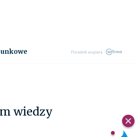
chunkowe
Poradnik wspiera
um wiedzy