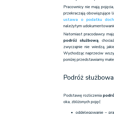
Zagraniczne podróże sł
Pracownicy nie mają pojęci
Dieta
przekraczają obowiązujące l
ustawa o podatku doch
Dojazd
należytym udokumentowaniu
Należności za inne wy
Natomiast pracodawcy mają 
Zaliczki
podróż służbową
, choci
Rozliczenie
zwyczajnie nie wiedzą, jak
Kwestia podatkowa
Wychodząc naprzeciw wszys
Podróże służbowe a um
poniżej przedstawiamy mał
Definicja podróży słu
Należności
Podróż służbowa 
Rozliczenie
Kwestia podatkowa
Podstawę rozliczenia
podró
oka, zbliżonych pojęć:
oddelegowanie – pra