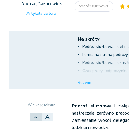
Andrzej Lazarowicz
podróż służbowa
Artykuły autora
Na skróty:
Podróż służbowa - defini
Formalna strona podróży
Podróż służbowa - czas t
Czas pracy i odpoczynku
Należności związane z p
Rozwiń
Krajowe podróże służbo
Diety
Noclegi
Wielkość tekstu:
Podróż służbowa
i związ
Dojazdy
nastręczają zarówno prac
A
A
Należności za inne wy
Zamieszanie wokół delegacj
ludzkiej niewiedzy.
Kwestia podatkowa