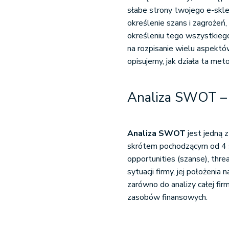
słabe strony twojego e-skle
określenie szans i zagrożeń
określeniu tego wszystkieg
na rozpisanie wielu aspektó
opisujemy, jak działa ta met
Analiza SWOT – 
Analiza SWOT
jest jedną 
skrótem pochodzącym od 4 s
opportunities (szanse), thre
sytuacji firmy, jej położeni
zarówno do analizy całej fir
zasobów finansowych.