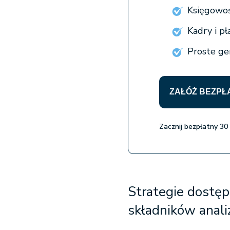
Księgowoś
Kadry i p
Proste gen
ZAŁÓŻ BEZPŁ
Zacznij bezpłatny 30
Strategie dostę
składników ana