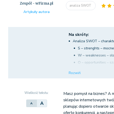
Zespół - wFirma.pl
analiza SWOT
Artykuły autora
Na skróty:
Analiza SWOT – charakt
S – strenghts – mocne
W – weaknesses – sła
O – opportunities – s
T – threats – zagroże
Rozwiń
Strategie dostępne po p
Analiza SWOT na przykł
Wielkość tekstu:
Masz pomysł na biznes? A mo
sklepów internetowych twó
A
A
planując dopiero otwarcie sk
ofertę konkurencji, a nastę