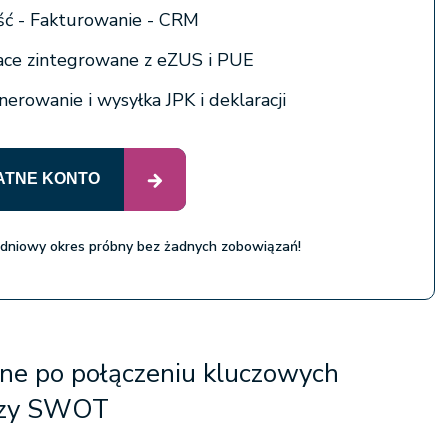
ć - Fakturowanie - CRM
łace zintegrowane z eZUS i PUE
erowanie i wysyłka JPK i deklaracji
ATNE KONTO
 dniowy okres próbny bez żadnych zobowiązań!
pne po połączeniu kluczowych
lizy SWOT