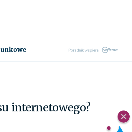
chunkowe
Poradnik wspiera
su internetowego?