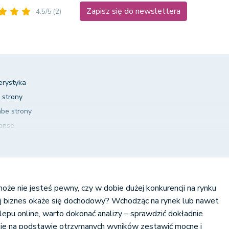
Zapisz się do newslettera
4.5/5
(2)
erystyka
 strony
be strony
zanse
nia
ołączeniu kluczowych składników analizy SWOT
adzie
że nie jesteś pewny, czy w dobie dużej konkurencji na rynku
j biznes okaże się dochodowy? Wchodząc na rynek lub nawet
lepu online, warto dokonać analizy – sprawdzić dokładnie
pnie na podstawie otrzymanych wyników zestawić mocne i