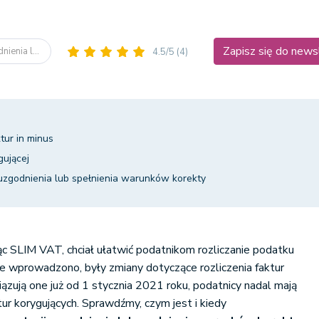
Zapisz się do news
ienia l...
4.5/5
(4)
tur in minus
gującej
uzgodnienia lub spełnienia warunków korekty
SLIM VAT, chciał ułatwić podatnikom rozliczanie podatku
ie wprowadzono, były zmiany dotyczące rozliczenia faktur
ązują one już od 1 stycznia 2021 roku, podatnicy nadal mają
ur korygujących. Sprawdźmy, czym jest i kiedy