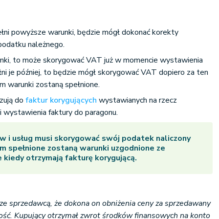
ełni powyższe warunki, będzie mógł dokonać korekty
podatku należnego.
arunki, to może skorygować VAT już w momencie wystawienia
pełni je później, to będzie mógł skorygować VAT dopiero za ten
ym warunki zostaną spełnione.
zują do
faktur korygujących
wystawianych na rzecz
ni wystawienia faktury do paragonu.
 i usług musi skorygować swój podatek naliczony
ym spełnione zostaną warunki uzgodnione ze
 kiedy otrzymają fakturę korygującą.
ze sprzedawcą, że dokona on obniżenia ceny za sprzedawany
kość. Kupujący otrzymał zwrot środków finansowych na konto