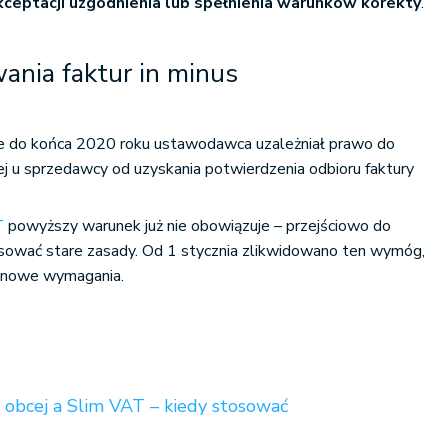
ceptacji uzgodnienia lub spełnienia warunków korekty
.
ania faktur in minus
e do końca 2020 roku ustawodawca uzależniał prawo do
cej u sprzedawcy od uzyskania potwierdzenia odbioru faktury
T
powyższy warunek już nie obowiązuje – przejściowo do
ować stare zasady. Od 1 stycznia zlikwidowano ten wymóg,
 nowe wymagania.
 obcej a Slim VAT – kiedy stosować