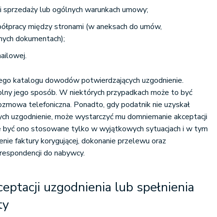
cji sprzedaży lub ogólnych warunkach umowy;
półpracy między stronami (w aneksach do umów,
nnych dokumentach);
ailowej.
ego katalogu dowodów potwierdzających uzgodnienie.
ny jego sposób. W niektórych przypadkach może to być
rozmowa telefoniczna. Ponadto, gdy podatnik nie uzyskał
ch uzgodnienie, może wystarczyć mu domniemanie akceptacji
e być ono stosowane tylko w wyjątkowych sytuacjach i w tym
enie faktury korygującej, dokonanie przelewu oraz
respondencji do nabywcy.
ptacji uzgodnienia lub spełnienia
ty