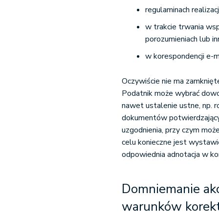
regulaminach realiza
w trakcie trwania ws
porozumieniach lub i
w korespondencji e-m
Oczywiście nie ma zamknięt
Podatnik może wybrać dowol
nawet ustalenie ustne, np. 
dokumentów potwierdzający
uzgodnienia, przy czym moż
celu konieczne jest wystawi
odpowiednia adnotacja w ko
Domniemanie akce
warunków korek