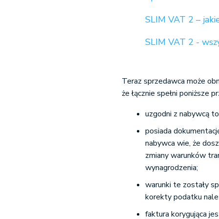
SLIM VAT 2 – jaki
SLIM VAT 2 - wszy
Teraz sprzedawca może obn
że łącznie spełni poniższe pr
uzgodni z nabywcą to
posiada dokumentację 
nabywca wie, że doszł
zmiany warunków tran
wynagrodzenia;
warunki te zostały s
korekty podatku nale
faktura korygująca j