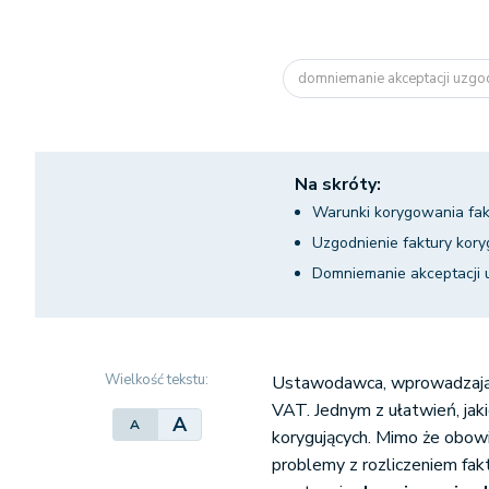
domniemanie akceptacji uzgodn
Na skróty:
Warunki korygowania fak
Uzgodnienie faktury kory
Domniemanie akceptacji 
Wielkość tekstu:
Ustawodawca, wprowadzając 
VAT. Jednym z ułatwień, jak
A
A
korygujących. Mimo że obowi
problemy z rozliczeniem fakt