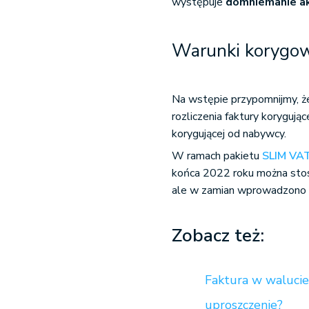
występuje
domniemanie ak
Warunki korygow
Na wstępie przypomnijmy, ż
rozliczenia faktury korygują
korygującej od nabywcy.
W ramach pakietu
SLIM VA
końca 2022 roku można stos
ale w zamian wprowadzono
Zobacz też:
Faktura w walucie
uproszczenie?