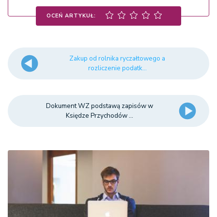
OCEŃ ARTYKUŁ:
Zakup od rolnika ryczałtowego a
rozliczenie podatk...
Dokument WZ podstawą zapisów w
Księdze Przychodów ...