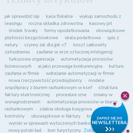
jak sprawdzić nip
kasa fiskalna
wykup samochodu z
leasingu
roczna składka zdrowotna
kasowy pit
środek trwały
formy opodatkowania
obowiązkowe
płatności bezgotówkowe
skala podatkowa
spis z
natury
czynny żal dla jpk v7
koszt całkowity
zatrudnienia
zaufanie w erze sztucznej inteligencji
turkusowa organizacja
automatyzacja procesów
biznesowych
ai jako przewaga konkurencyjna
kultura
zaufania w firmie
wdrażanie automatyzacji w firmie
nowa rzeczywistość przedsiębiorcy
modele
współpracy z biurem rachunkowym w ksef
struktura
faktury elektronicznej
procedura sme
zmiany w
wynagrodzeniach
automatyzacja procesów w biurze
rachunkowym
zdalna obsługa księgowa
jednolity plik
kontrolny
obowiązkowe e-faktury
kredyt 2%
wyroki w sprawach wytoczonych bankom
polski ład
nowy polski ład
bon turystyczny
Zobacz wszystkie