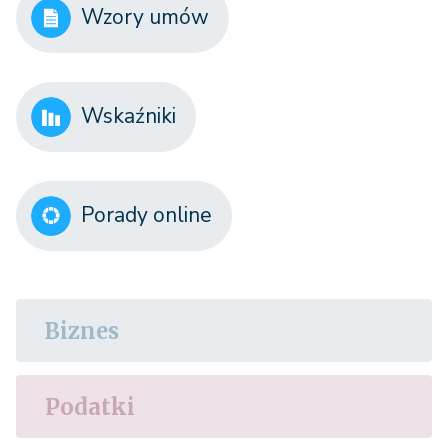
Wzory umów
Wskaźniki
Porady online
Biznes
Podatki