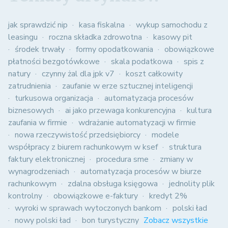
jak sprawdzić nip
kasa fiskalna
wykup samochodu z
leasingu
roczna składka zdrowotna
kasowy pit
środek trwały
formy opodatkowania
obowiązkowe
płatności bezgotówkowe
skala podatkowa
spis z
natury
czynny żal dla jpk v7
koszt całkowity
zatrudnienia
zaufanie w erze sztucznej inteligencji
turkusowa organizacja
automatyzacja procesów
biznesowych
ai jako przewaga konkurencyjna
kultura
zaufania w firmie
wdrażanie automatyzacji w firmie
nowa rzeczywistość przedsiębiorcy
modele
współpracy z biurem rachunkowym w ksef
struktura
faktury elektronicznej
procedura sme
zmiany w
wynagrodzeniach
automatyzacja procesów w biurze
rachunkowym
zdalna obsługa księgowa
jednolity plik
kontrolny
obowiązkowe e-faktury
kredyt 2%
wyroki w sprawach wytoczonych bankom
polski ład
nowy polski ład
bon turystyczny
Zobacz wszystkie