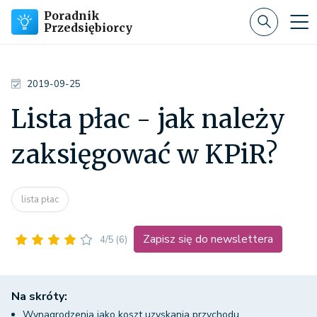
Poradnik
Przedsiębiorcy
2019-09-25
Lista płac - jak należy
zaksięgować w KPiR?
lista płac
Zapisz się do newslettera
4/5
(6)
Na skróty:
Wynagrodzenia jako koszt uzyskania przychodu