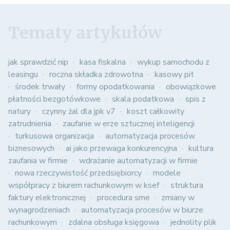
Tematy artykułów
jak sprawdzić nip
kasa fiskalna
wykup samochodu z
leasingu
roczna składka zdrowotna
kasowy pit
środek trwały
formy opodatkowania
obowiązkowe
płatności bezgotówkowe
skala podatkowa
spis z
natury
czynny żal dla jpk v7
koszt całkowity
zatrudnienia
zaufanie w erze sztucznej inteligencji
turkusowa organizacja
automatyzacja procesów
biznesowych
ai jako przewaga konkurencyjna
kultura
zaufania w firmie
wdrażanie automatyzacji w firmie
nowa rzeczywistość przedsiębiorcy
modele
współpracy z biurem rachunkowym w ksef
struktura
faktury elektronicznej
procedura sme
zmiany w
wynagrodzeniach
automatyzacja procesów w biurze
rachunkowym
zdalna obsługa księgowa
jednolity plik