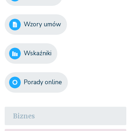
Wzory umów
Wskaźniki
Porady online
Biznes