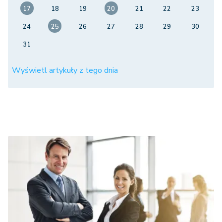
17
18
19
20
21
22
23
24
25
26
27
28
29
30
31
Wyświetl artykuły z tego dnia