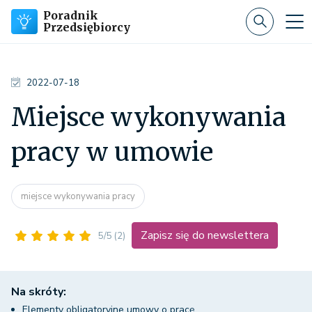
Poradnik
Przedsiębiorcy
2022-07-18
Miejsce wykonywania
pracy w umowie
miejsce wykonywania pracy
Zapisz się do newslettera
5/5
(2)
Na skróty:
Elementy obligatoryjne umowy o pracę