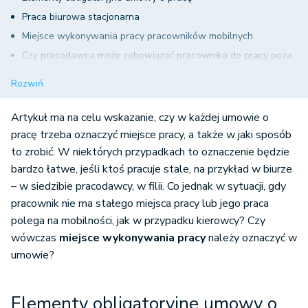
Praca biurowa stacjonarna
Miejsce wykonywania pracy pracowników mobilnych
Czy pracodawca może zobowiązać pracownika do pracy poza
miejscem wykonywania pracy?
Rozwiń
Miejsce wykonywania pracy a stan epidemii z powodu COVID-
19
Artykuł ma na celu wskazanie, czy w każdej umowie o
Na co wpływa ustalenie miejsca wykonywania pracy?
pracę trzeba oznaczyć miejsce pracy, a także w jaki sposób
to zrobić. W niektórych przypadkach to oznaczenie będzie
bardzo łatwe, jeśli ktoś pracuje stale, na przykład w biurze
– w siedzibie pracodawcy, w filii. Co jednak w sytuacji, gdy
pracownik nie ma stałego miejsca pracy lub jego praca
polega na mobilności, jak w przypadku kierowcy? Czy
wówczas
miejsce wykonywania pracy
należy oznaczyć w
umowie?
Elementy obligatoryjne umowy o