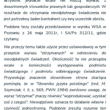
aktywów, jednakże wcale nie muszą wynikać z
dwustronnych stosunków prawnych lub gospodarczych. W
rezultacie do otrzymania nieodpłatnego świadczenia nie
jest potrzebny żaden kontrahent czy inny uczestnik obrotu.
Podobne tezy zostały przedstawione w wyroku WSA w
Poznaniu z 26 maja 2011r., I SA/Po 312/11, gdzie
czytamy:
Nie przeczy temu także użycie przez ustawodawcę w tym
przepisie wyrazu "otrzymanych" w odniesieniu do
nieodpłatnych świadczeń. Okoliczność ta nie przesądza
wcale o konieczności występowania podmiotu
świadczącego i podmiotu odbierającego świadczenie.
Przywołując znaczenie słownikowe strona skarżąca
pominęła, że w "Słowniku języka polskiego" (red. M.
Szymczak, t. II, s. 569, PWN 1984) zwrócono uwagę, że
wyraz "otrzymać" znaczy również "wyprodukować, uzyskać
coś z czegoś". Niewątpliwie oznacza to działanie własne i
czynność jednostronną. Podobnie zresztą rozumie ten