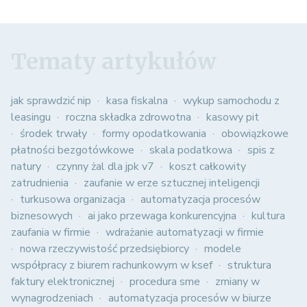
Tematy artykułów
jak sprawdzić nip
kasa fiskalna
wykup samochodu z
leasingu
roczna składka zdrowotna
kasowy pit
środek trwały
formy opodatkowania
obowiązkowe
płatności bezgotówkowe
skala podatkowa
spis z
natury
czynny żal dla jpk v7
koszt całkowity
zatrudnienia
zaufanie w erze sztucznej inteligencji
turkusowa organizacja
automatyzacja procesów
biznesowych
ai jako przewaga konkurencyjna
kultura
zaufania w firmie
wdrażanie automatyzacji w firmie
nowa rzeczywistość przedsiębiorcy
modele
współpracy z biurem rachunkowym w ksef
struktura
faktury elektronicznej
procedura sme
zmiany w
wynagrodzeniach
automatyzacja procesów w biurze