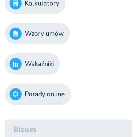
Kalkulatory
Wzory umów
Wskaźniki
Porady online
Biznes