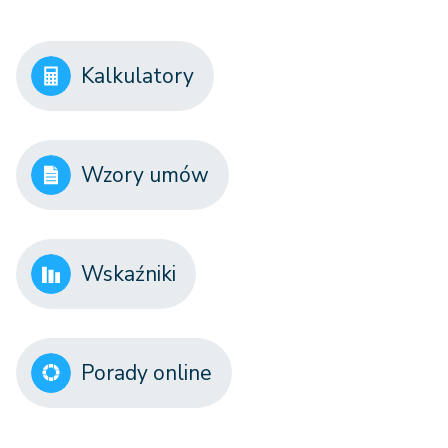
Kalkulatory
Wzory umów
Wskaźniki
Porady online