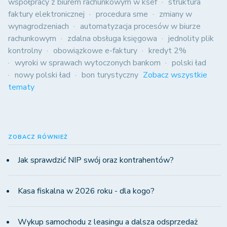
współpracy z biurem rachunkowym w ksef
struktura
faktury elektronicznej
procedura sme
zmiany w
wynagrodzeniach
automatyzacja procesów w biurze
rachunkowym
zdalna obsługa księgowa
jednolity plik
kontrolny
obowiązkowe e-faktury
kredyt 2%
wyroki w sprawach wytoczonych bankom
polski ład
nowy polski ład
bon turystyczny
Zobacz wszystkie
tematy
ZOBACZ RÓWNIEŻ
Jak sprawdzić NIP swój oraz kontrahentów?
Kasa fiskalna w 2026 roku - dla kogo?
Wykup samochodu z leasingu a dalsza odsprzedaż