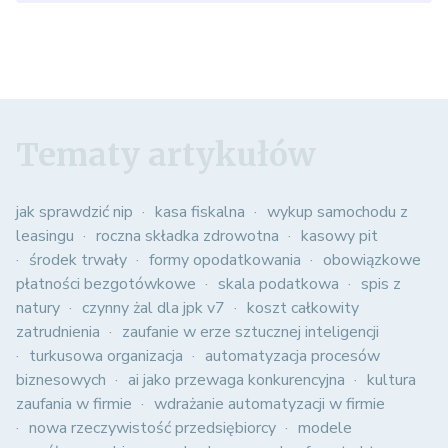
Tematy artykułów
jak sprawdzić nip
kasa fiskalna
wykup samochodu z
leasingu
roczna składka zdrowotna
kasowy pit
środek trwały
formy opodatkowania
obowiązkowe
płatności bezgotówkowe
skala podatkowa
spis z
natury
czynny żal dla jpk v7
koszt całkowity
zatrudnienia
zaufanie w erze sztucznej inteligencji
turkusowa organizacja
automatyzacja procesów
biznesowych
ai jako przewaga konkurencyjna
kultura
zaufania w firmie
wdrażanie automatyzacji w firmie
nowa rzeczywistość przedsiębiorcy
modele