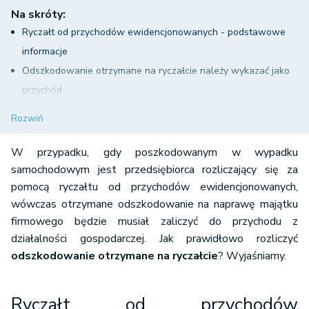
Na skróty:
Ryczałt od przychodów ewidencjonowanych - podstawowe
informacje
Odszkodowanie otrzymane na ryczałcie należy wykazać jako
przychód
Skutki otrzymania odszkodowania niezwiązanego z
Rozwiń
działalnością gospodarczą
Ryczałtowcy muszą podwójnie uważać
W przypadku, gdy poszkodowanym w wypadku
Odszkodowanie na ryczałcie w systemie wFirma.pl
samochodowym jest przedsiębiorca rozliczający się za
pomocą ryczałtu od przychodów ewidencjonowanych,
wówczas otrzymane odszkodowanie na naprawę majątku
firmowego będzie musiał zaliczyć do przychodu z
działalności gospodarczej. Jak prawidłowo rozliczyć
odszkodowanie otrzymane na ryczałcie
? Wyjaśniamy.
Ryczałt od przychodów