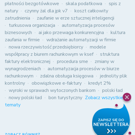
płatności bezgotówkowe
skala podatkowa
spis z
natury
czynny żal dla jpk v7
koszt całkowity
zatrudnienia
zaufanie w erze sztucznej inteligencji
turkusowa organizacja
automatyzacja procesów
biznesowych
ai jako przewaga konkurencyjna
kultura
zaufania w firmie
wdrażanie automatyzacji w firmie
nowa rzeczywistość przedsiębiorcy
modele
współpracy z biurem rachunkowym w ksef
struktura
faktury elektronicznej
procedura sme
zmiany w
wynagrodzeniach
automatyzacja procesów w biurze
rachunkowym
zdalna obsługa księgowa
jednolity plik
kontrolny
obowiązkowe e-faktury
kredyt 2%
wyroki w sprawach wytoczonych bankom
polski ład
nowy polski ład
bon turystyczny
Zobacz wszystkie
tematy
ZOBACZ RÓWNIEŻ