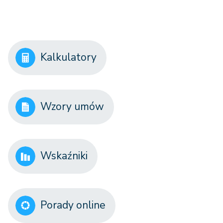
Kalkulatory
Wzory umów
Wskaźniki
Porady online