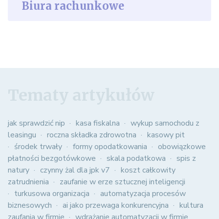
Biura rachunkowe
Tematy artykułów
jak sprawdzić nip
kasa fiskalna
wykup samochodu z
leasingu
roczna składka zdrowotna
kasowy pit
środek trwały
formy opodatkowania
obowiązkowe
płatności bezgotówkowe
skala podatkowa
spis z
natury
czynny żal dla jpk v7
koszt całkowity
zatrudnienia
zaufanie w erze sztucznej inteligencji
turkusowa organizacja
automatyzacja procesów
biznesowych
ai jako przewaga konkurencyjna
kultura
zaufania w firmie
wdrażanie automatyzacji w firmie