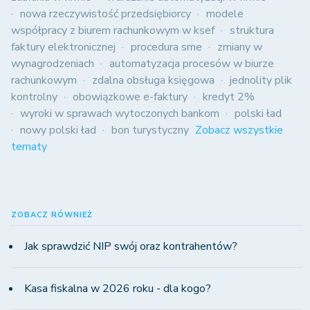
nowa rzeczywistość przedsiębiorcy
modele
współpracy z biurem rachunkowym w ksef
struktura
faktury elektronicznej
procedura sme
zmiany w
wynagrodzeniach
automatyzacja procesów w biurze
rachunkowym
zdalna obsługa księgowa
jednolity plik
kontrolny
obowiązkowe e-faktury
kredyt 2%
wyroki w sprawach wytoczonych bankom
polski ład
nowy polski ład
bon turystyczny
Zobacz wszystkie
tematy
ZOBACZ RÓWNIEŻ
Jak sprawdzić NIP swój oraz kontrahentów?
Kasa fiskalna w 2026 roku - dla kogo?