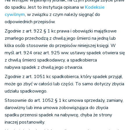
Na wstępie wyjaśnijmy jednak, na czym polega zbycie praw
do spadku. Jest to instytucja opisana w
Kodeksie
cywilnym
, w związku z czym należy sięgnąć do
odpowiednich przepisów.
Zgodnie z art. 922 § 1 kc prawa i obowiązki majątkowe
zmarłego przechodzą z chwilą jego śmierci na jedną lub
kilka osób stosownie do przepisów niniejszej księgi. W
myśl art. 924 oraz art. 925 ww. ustawy spadek otwiera się
z chwilą śmierci spadkodawcy, a spadkobierca
nabywa spadek z chwilą jego otwarcia.
Zgodnie z art. 1051 kc spadkobierca, który spadek przyjął,
może go zbyć w całości lub części. To samo dotyczy zbycia
udziału spadkowego.
Stosownie do art. 1052 § 1 kc umowa sprzedaży, zamiany,
darowizny lub inna umowa zobowiązująca do zbycia
spadku przenosi spadek na nabywcę, chyba że strony
inaczej postanowiły.