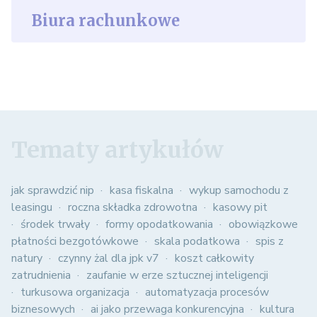
Biura rachunkowe
Tematy artykułów
jak sprawdzić nip
kasa fiskalna
wykup samochodu z
leasingu
roczna składka zdrowotna
kasowy pit
środek trwały
formy opodatkowania
obowiązkowe
płatności bezgotówkowe
skala podatkowa
spis z
natury
czynny żal dla jpk v7
koszt całkowity
zatrudnienia
zaufanie w erze sztucznej inteligencji
turkusowa organizacja
automatyzacja procesów
biznesowych
ai jako przewaga konkurencyjna
kultura