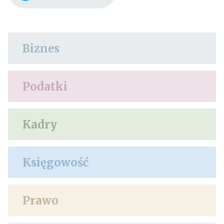
Biznes
Podatki
Kadry
Księgowość
Prawo