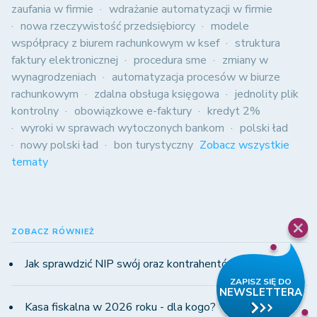
zaufania w firmie
wdrażanie automatyzacji w firmie
nowa rzeczywistość przedsiębiorcy
modele
współpracy z biurem rachunkowym w ksef
struktura
faktury elektronicznej
procedura sme
zmiany w
wynagrodzeniach
automatyzacja procesów w biurze
rachunkowym
zdalna obsługa księgowa
jednolity plik
kontrolny
obowiązkowe e-faktury
kredyt 2%
wyroki w sprawach wytoczonych bankom
polski ład
nowy polski ład
bon turystyczny
Zobacz wszystkie
tematy
ZOBACZ RÓWNIEŻ
Jak sprawdzić NIP swój oraz kontrahentów?
Kasa fiskalna w 2026 roku - dla kogo?