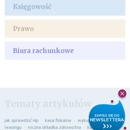
Księgowość
Prawo
Biura rachunkowe
Tematy artykułów
jak sprawdzić nip
kasa fiskalna
wykup samochodu z
leasingu
roczna składka zdrowotna
kasowy pit