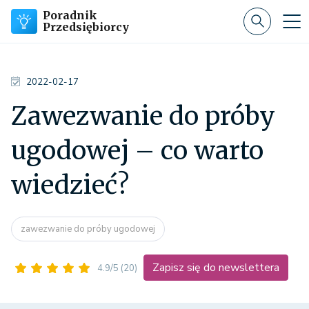
Poradnik
Przedsiębiorcy
2022-02-17
Zawezwanie do próby
ugodowej – co warto
wiedzieć?
zawezwanie do próby ugodowej
Zapisz się do newslettera
4.9/5
(20)