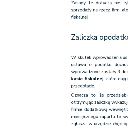
Zasady te dotyczą nie tyl
sprzedaży na rzecz firm, a
fiskalnej.
Zaliczka opodat
W skutek wprowadzenia usta
ustawa o podatku docho
wprowadzone zostały 3 doda
kasie fiskalnej
, które daj
przedpłacie.
Oznacza to, że przedsiębi
otrzymując zaliczkę wykazu
firmie dodatkową wewnętrzn
miesięcznego raportu te wa
zgłasza w urzędzie chęć op