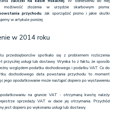
zania
zaliczki na kasie fiskalnej
. W odniesieniu do niej
st możliwość złożenia w urzędzie skarbowym pisma:
powstania przychodu
. Jak sporządzić pismo i jakie skutki
jemy w artykule poniżej.
zenie w 2014 roku
u przedsiębiorców spotkało się z problemem rozliczenia
et przyszłej usługi lub dostawy. Wynika to z faktu, że sposób
zbieżny względem podatku dochodowego i podatku VAT. Co do
atku dochodowego data powstania przychodu to moment
ięc jego opodatkowanie może nastąpić dopiero po wystawieniu
 opodatkowaniu na gruncie VAT - otrzymaną kwotę należy
ejestrze sprzedaży VAT w dacie jej otrzymania. Przychód
y jest dopiero po wykonaniu usługi lub dostawy.