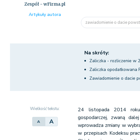
Zespół - wFirma.pl
Artykuły autora
zawiadomienie o dacie powsta
Na skróty:
Zaliczka - rozliczenie w 
Zaliczka opodatkowana P
Zawiadomienie o dacie p
Wielkość tekstu:
24 listopada 2014 roku 
gospodarczej, zwaną dale
A
A
wprowadza zmiany w wybran
w przepisach Kodeksu prac