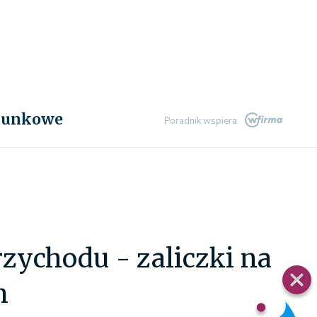
chunkowe
Poradnik wspiera
zychodu - zaliczki na
m