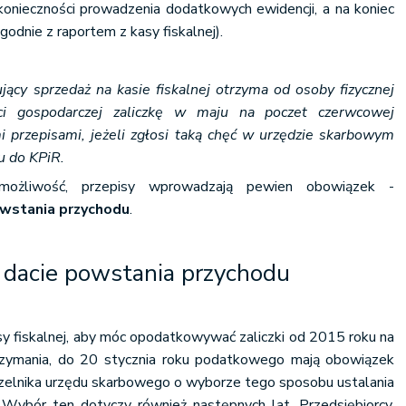
konieczności prowadzenia dodatkowych ewidencji, a na koniec
godnie z raportem z kasy fiskalnej).
jący sprzedaż na kasie fiskalnej otrzyma od osoby fizycznej
ści gospodarczej zaliczkę w maju na poczet czerwcowej
 przepisami, jeżeli zgłosi taką chęć w urzędzie skarbowym
u do KPiR.
możliwość, przepisy wprowadzają pewien obowiązek -
owstania przychodu
.
 dacie powstania przychodu
sy fiskalnej, aby móc opodatkowywać zaliczki od 2015 roku na
trzymania, do 20 stycznia roku podatkowego mają obowiązek
elnika urzędu skarbowego o wyborze tego sposobu ustalania
Wybór ten dotyczy również następnych lat. Przedsiębiorcy,