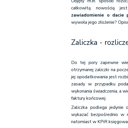
Objęły m.in. sposób rozlic
całkowitą nowością je
zawiadomienie o dacie 
wywoła jego złożenie? Opisu
Zaliczka - rozlic
Do tej pory zapewne wiel
otrzymanej zaliczki na pocz
jej opodatkowania jest ro
zasady w przypadku pod
wykonania świadczenia, a w
faktury końcowej.
Zaliczka podlega jedynie
wykazać bezpośrednio w r
natomiast w KPiR księgowan