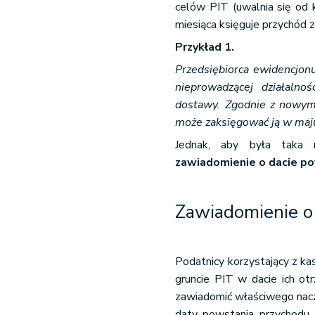
celów PIT (uwalnia się od 
miesiąca księguje przychód z
Przykład 1.
Przedsiębiorca ewidencjonu
nieprowadzącej działalno
dostawy. Zgodnie z nowymi
może zaksięgować ją w maj
Jednak, aby była taka 
zawiadomienie o dacie p
Zawiadomienie o
Podatnicy korzystający z ka
gruncie PIT w dacie ich o
zawiadomić właściwego nacz
daty powstania przychodu. 