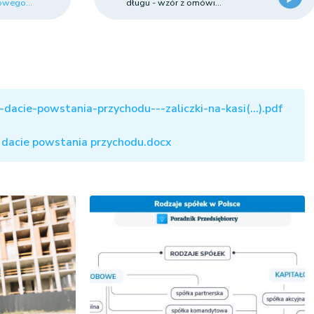
owego...
długu - wzór z omówi...
dacie-powstania-przychodu---zaliczki-na-kasi(...).pdf
 dacie powstania przychodu.docx