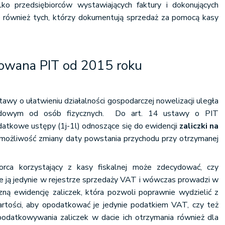
ko przedsiębiorców wystawiających faktury i dokonujących
le również tych, którzy dokumentują sprzedaż za pomocą kasy
kowana PIT od 2015 roku
wy o ułatwieniu działalności gospodarczej nowelizacji uległa
dowym od osób fizycznych. Do art. 14 ustawy o PIT
tkowe ustępy (1j-1l) odnoszące się do ewidencji
zaliczki na
ą możliwość zmiany daty powstania przychodu przy otrzymanej
orca korzystający z kasy fiskalnej może zdecydować, czy
je ją jedynie w rejestrze sprzedaży VAT i wówczas prowadzi w
ą ewidencję zaliczek, która pozwoli poprawnie wydzielić z
rtości, aby opodatkować je jedynie podatkiem VAT, czy też
odatkowywania zaliczek w dacie ich otrzymania również dla