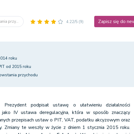
Zapisz się do ne
nia przy...
4.22/5
(9)
2014 roku
IT od 2015 roku
owstania przychodu
Prezydent podpisał ustawę o ułatwieniu działalności
j jako IV ustawa deregulacyjna, która w sposób znaczący
ych przepisach ustaw o PIT, VAT, podatku akcyzowym oraz
y. Zmiany te weszły w życie z dniem 1 stycznia 2015 roku.