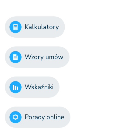
Kalkulatory
Wzory umów
Wskaźniki
Porady online