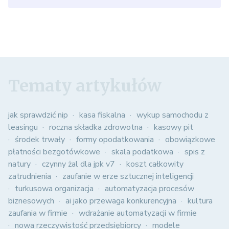
Tematy artykułów
jak sprawdzić nip
kasa fiskalna
wykup samochodu z
leasingu
roczna składka zdrowotna
kasowy pit
środek trwały
formy opodatkowania
obowiązkowe
płatności bezgotówkowe
skala podatkowa
spis z
natury
czynny żal dla jpk v7
koszt całkowity
zatrudnienia
zaufanie w erze sztucznej inteligencji
turkusowa organizacja
automatyzacja procesów
biznesowych
ai jako przewaga konkurencyjna
kultura
zaufania w firmie
wdrażanie automatyzacji w firmie
nowa rzeczywistość przedsiębiorcy
modele