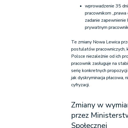
wprowadzenie 35 dni
pracownikom „prawa d
zadanie zapewnienie
prywatnym pracowni
Te zmiany Nowa Lewica prz
postulatów pracowniczych, 
Polsce niezależnie od ich pro
pracownik zasługuje na stab
serię konkretnych propozycj
jak dyskryminacja płacowa, 
cyfryzacji.
Zmiany w wymiar
przez
Ministerstw
Społecznej