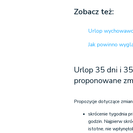
Zobacz też:
Urlop wychowawcz
Jak powinno wygl
Urlop 35 dni i 3
proponowane zm
Propozycje dotyczące zmian
skrócenie tygodnia p
godzin. Najpierw skró
istotne, nie wpłynęł