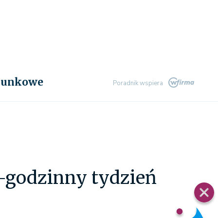
chunkowe
Poradnik wspiera
-godzinny tydzień