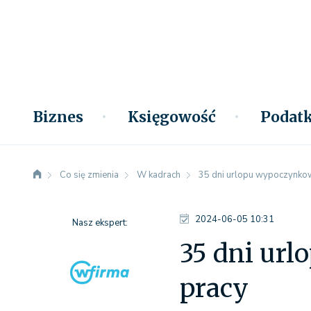
Biznes
Księgowość
Podatk
Co się zmienia
W kadrach
35 dni urlopu wypoczynkow
2024-06-05 10:31
Nasz ekspert:
35 dni ur
pracy