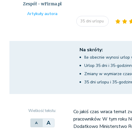
Zespół - wFirma.pl
Artykuły autora
35 dni urlopu
Na skróty:
Ile obecnie wynosi urlop
Urlop 35 dni i 35-godzin
Zmiany w wymiarze czasu 
35 dni urlopu i 35-godzi
Wielkość tekstu:
Co jakiś czas wraca temat 
pracowników. W tym roku N
A
A
Dodatkowo Ministerstwo Rodz