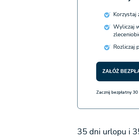
Korzysta
Wyliczaj 
zleceniob
Rozliczaj 
ZAŁÓŻ BEZPŁ
Zacznij bezpłatny 30
35 dni urlopu
i 3