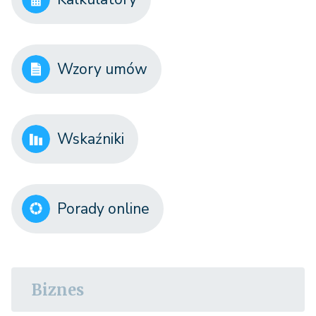
Wzory umów
Wskaźniki
Porady online
Biznes