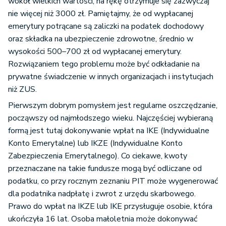
wokół wielkich wartości, na rękę otrzymuje się zazwyczaj
nie więcej niż 3000 zł. Pamiętajmy, że od wypłacanej
emerytury potrącane są zaliczki na podatek dochodowy
oraz składka na ubezpieczenie zdrowotne, średnio w
wysokości 500–700 zł od wypłacanej emerytury.
Rozwiązaniem tego problemu może być odkładanie na
prywatne świadczenie w innych organizacjach i instytucjach
niż ZUS.
Pierwszym dobrym pomysłem jest regularne oszczędzanie,
począwszy od najmłodszego wieku. Najczęściej wybieraną
formą jest tutaj dokonywanie wpłat na IKE (Indywidualne
Konto Emerytalne) lub IKZE (Indywidualne Konto
Zabezpieczenia Emerytalnego). Co ciekawe, kwoty
przeznaczane na takie fundusze mogą być odliczane od
podatku, co przy rocznym zeznaniu PIT może wygenerować
dla podatnika nadpłatę i zwrot z urzędu skarbowego.
Prawo do wpłat na IKZE lub IKE przysługuje osobie, która
ukończyła 16 lat. Osoba małoletnia może dokonywać