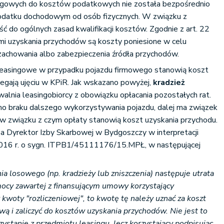
singowych do kosztów podatkowych nie została bezpośrednio
odatku dochodowym od osób fizycznych. W związku z
ć do ogólnych zasad kwalifikacji kosztów. Zgodnie z art. 22
i uzyskania przychodów są koszty poniesione w celu
zachowania albo zabezpieczenia źródła przychodów.
leasingowe w przypadku pojazdu firmowego stanowią koszt
egają ujęciu w KPiR. Jak wskazano powyżej,
kradzież
walnia leasingobiorcy z obowiązku opłacania pozostałych rat.
imo braku dalszego wykorzystywania pojazdu, dalej ma związek
 w związku z czym opłaty stanowią koszt uzyskania przychodu.
a Dyrektor Izby Skarbowej w Bydgoszczy w interpretacji
2016 r. o sygn. ITPB1/45111176/15.MPŁ, w następującej
enia losowego (np. kradzieży lub zniszczenia) następuje utrata
mocy zawartej z finansującym umowy korzystający
 kwoty "rozliczeniowej", to kwotę tę należy uznać za koszt
ą i zaliczyć do kosztów uzyskania przychodów. Nie jest to
zystanie z przedmiotu leasingu, lecz korzystający podpisując