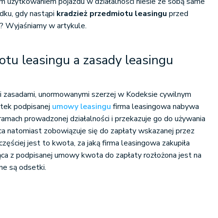
m użytkowaniem pojazdu w działalności niesie ze sobą same
adku, gdy nastąpi
kradzież przedmiotu leasingu
przed
 Wyjaśniamy w artykule.
otu leasingu a zasady leasingu
mi zasadami, unormowanymi szerzej w Kodeksie cywilnym
utek podpisanej
umowy leasingu
firma leasingowa nabywa
amach prowadzonej działalności i przekazuje go do używania
rca natomiast zobowiązuje się do zapłaty wskazanej przez
zęściej jest to kwota, za jaką firma leasingowa zakupiła
ąca z podpisanej umowy kwota do zapłaty rozłożona jest na
ane są odsetki.