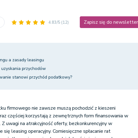
Zapisz się do newslette
u
4.83/5
(12)
ingu a zasady leasingu
ty uzyskania przychodów
wanie stanowi przychód podatkowy?
ątku firmowego nie zawsze muszą pochodzić z kieszeni
oraz częściej korzystają z zewnętrznych form finansowania w
. Z uwagi na atrakcyjność oferty, bezkonkurencyjny w
się leasing operacyjny. Comiesięczne spłacanie rat