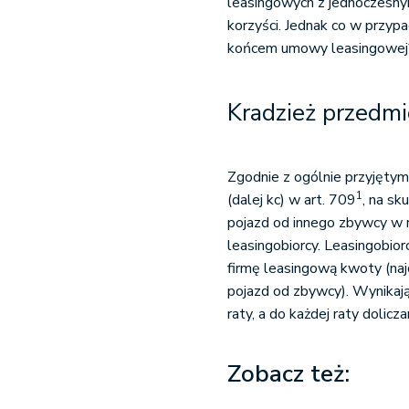
leasingowych z jednoczesny
korzyści. Jednak co w przyp
końcem umowy leasingowej?
Kradzież przedmi
Zgodnie z ogólnie przyjęty
1
(dalej kc) w art. 709
, na sk
pojazd od innego zbywcy w r
leasingobiorcy. Leasingobio
firmę leasingową kwoty (najc
pojazd od zbywcy). Wynikaj
raty, a do każdej raty dolicz
Zobacz też: