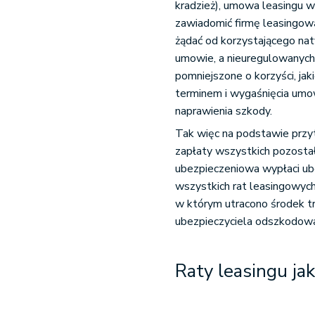
kradzież), umowa leasingu w
zawiadomić firmę leasingową
żądać od korzystającego na
umowie, a nieuregulowanych 
pomniejszone o korzyści, ja
terminem i wygaśnięcia umow
naprawienia szkody.
Tak więc na podstawie przy
zapłaty wszystkich pozostał
ubezpieczeniowa wypłaci ube
wszystkich rat leasingowych
w którym utracono środek t
ubezpieczyciela odszkodowa
Raty leasingu ja