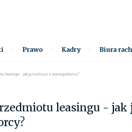
i
Prawo
Kadry
Biura ra
u leasingu - jak ją rozliczyć u leasingobiorcy?
rzedmiotu leasingu - jak j
orcy?