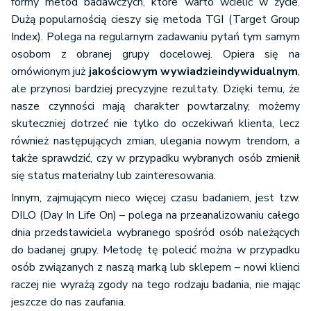
formy metod badawczych, które warto wcielić w życie.
Dużą popularnością cieszy się metoda TGI (Target Group
Index). Polega na regularnym zadawaniu pytań tym samym
osobom z obranej grupy docelowej. Opiera się na
omówionym już
jakościowym wywiadzie
indywidualnym
,
ale przynosi bardziej precyzyjne rezultaty. Dzięki temu, że
nasze czynności mają charakter powtarzalny, możemy
skuteczniej dotrzeć nie tylko do oczekiwań klienta, lecz
również następujących zmian, ulegania nowym trendom, a
także sprawdzić, czy w przypadku wybranych osób zmienił
się status materialny lub zainteresowania.
Innym, zajmującym nieco więcej czasu badaniem, jest tzw.
DILO (Day In Life On) – polega na przeanalizowaniu całego
dnia przedstawiciela wybranego spośród osób należących
do badanej grupy. Metodę tę polecić można w przypadku
osób związanych z naszą marką lub sklepem – nowi klienci
raczej nie wyrażą zgody na tego rodzaju badania, nie mając
jeszcze do nas zaufania.