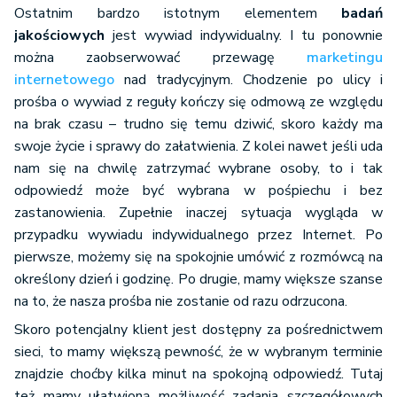
Ostatnim bardzo istotnym elementem
badań
jakościowych
jest wywiad indywidualny. I tu ponownie
można zaobserwować przewagę
marketingu
internetowego
nad tradycyjnym. Chodzenie po ulicy i
prośba o wywiad z reguły kończy się odmową ze względu
na brak czasu – trudno się temu dziwić, skoro każdy ma
swoje życie i sprawy do załatwienia. Z kolei nawet jeśli uda
nam się na chwilę zatrzymać wybrane osoby, to i tak
odpowiedź może być wybrana w pośpiechu i bez
zastanowienia. Zupełnie inaczej sytuacja wygląda w
przypadku wywiadu indywidualnego przez Internet. Po
pierwsze, możemy się na spokojnie umówić z rozmówcą na
określony dzień i godzinę. Po drugie, mamy większe szanse
na to, że nasza prośba nie zostanie od razu odrzucona.
Skoro potencjalny klient jest dostępny za pośrednictwem
sieci, to mamy większą pewność, że w wybranym terminie
znajdzie choćby kilka minut na spokojną odpowiedź. Tutaj
też mamy ułatwioną możliwość zadania szczegółowych