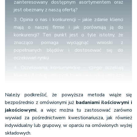
zainteresowany dostępnym asortymentem oraz
jest obeznany z naszą ofertą?
3. Opinia o nas i konkurencji – jakie zdanie klienci
mają o naszej firmie i jak porównują ją do
konkurencji? Ten punkt jest o tyle istotny, że
znacząco pomaga wyciągnąć wnioski z
popełnianych błędów i dostosować się do
oczekiwań rynku.
4. Oczekiwania konsumenckie – czego oczekują
klienci od zakupu naszych towarów i usług oraz czy
będą w stanie spełniać ich wygórowane
wymagania?
Należy podkreślić, że powyższa metoda wiąże się
5. Co motywuje klienta do zakupu – czynniki które
bezpośrednio z omówionymi już
badaniami ilościowymi i
sprawiają, że klienci wybierają towar A zamiast
jakościowymi
, a więc można tu zastosować zarówno
produktu B?
wywiad za pośrednictwem kwestionariusza, jak również
indywidualny lub grupowy, w oparciu na omówionych wyżej
składowych.