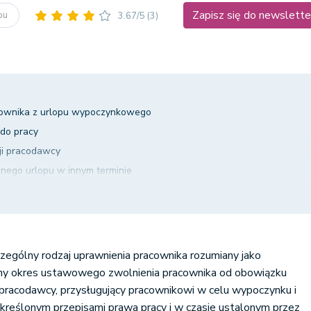
Zapisz się do newslette
opu
3.67/5
(3)
ownika z urlopu wypoczynkowego
 do pracy
ji pracodawcy
anego urlopu w innym terminie
z pracownika kosztów
ególny rodzaj uprawnienia pracownika rozumiany jako
wany okres ustawowego zwolnienia pracownika od obowiązku
 pracodawcy, przysługujący pracownikowi w celu wypoczynku i
 określonym przepisami prawa pracy i w czasie ustalonym przez