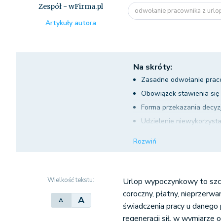
Zespół - wFirma.pl
odwołanie pracownika z url
Artykuły autora
Na skróty:
Zasadne odwołanie prac
Obowiązek stawienia się
Forma przekazania decyz
Udzielenie niewykorzyst
Zwrot poniesionych prze
Rozwiń
Wielkość tekstu:
Urlop wypoczynkowy to szcz
coroczny, płatny, nieprzer
A
A
świadczenia pracy u danego
regeneracji sił, w wymiarze