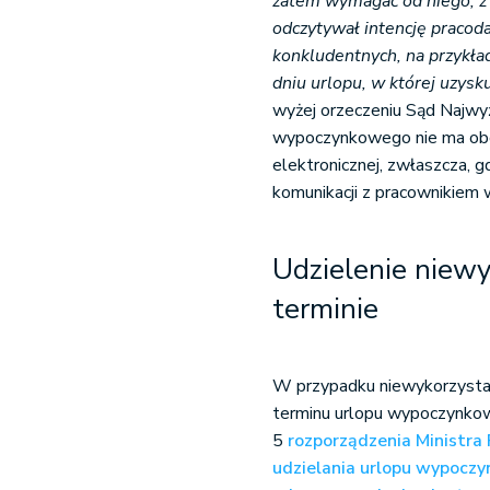
zatem wymagać od niego, z 
odczytywał intencję praco
konkludentnych, na przykła
dniu urlopu, w której uzysku
wyżej orzeczeniu Sąd Najwyż
wypoczynkowego nie ma obo
elektronicznej, zwłaszcza, 
komunikacji z pracownikie
Udzielenie niew
terminie
W przypadku niewykorzystan
terminu urlopu wypoczynkow
5
rozporządzenia Ministra 
udzielania urlopu wypoczy