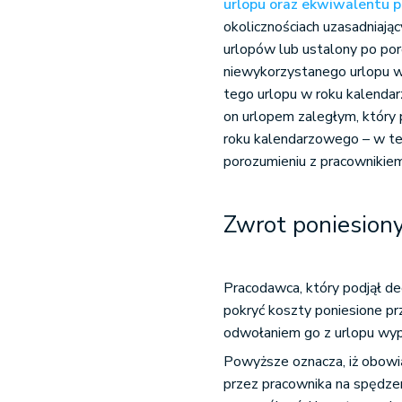
urlopu oraz ekwiwalentu p
okolicznościach uzasadniając
urlopów lub ustalony po po
niewykorzystanego urlopu w
tego urlopu w roku kalendar
on urlopem zaległym, który
roku kalendarzowego – w te
porozumieniu z pracownikiem
Zwrot poniesion
Pracodawca, który podjął de
pokryć koszty poniesione p
odwołaniem go z urlopu w
Powyższe oznacza, iż obowi
przez pracownika na spędzen