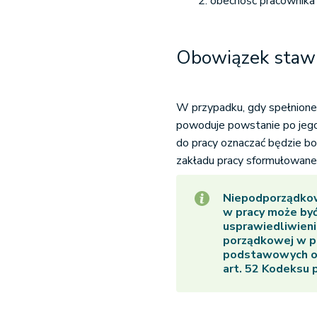
obecność pracownika 
Obowiązek stawie
W przypadku, gdy spełnione
powoduje powstanie po jego
do pracy oznaczać będzie b
zakładu pracy sformułowan
Niepodporządkowa
w pracy może być
usprawiedliwien
porządkowej w po
podstawowych ob
art. 52 Kodeksu p