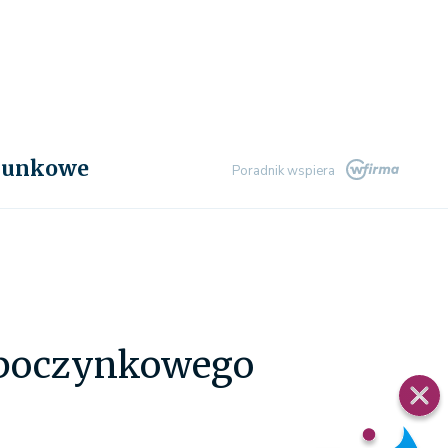
chunkowe
Poradnik wspiera
ypoczynkowego