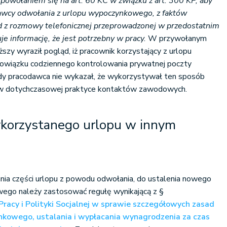
powołaniem się na art. 60 KC w związku z art. 300 KP, aby
dawcy odwołania z urlopu wypoczynkowego, z faktów
d z rozmowy telefonicznej przeprowadzonej w przedostatnim
je informację, że jest potrzebny w pracy.
W przywołanym
szy wyraził pogląd, iż pracownik korzystający z urlopu
wiązku codziennego kontrolowania prywatnej poczty
gdy pracodawca nie wykazał, że wykorzystywał ten sposób
m w dotychczasowej praktyce kontaktów zawodowych.
ykorzystanego urlopu w innym
ia części urlopu z powodu odwołania, do ustalenia nowego
ego należy zastosować regułę wynikającą z §
Pracy i Polityki Socjalnej w sprawie szczegółowych zasad
nkowego, ustalania i wypłacania wynagrodzenia za czas