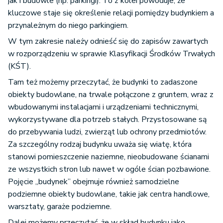
jak i budowle (np. parkingi). To z kolei powoduje, że
kluczowe staje się określenie relacji pomiędzy budynkiem a
przynależnym do niego parkingiem.
W tym zakresie należy odnieść się do zapisów zawartych
w rozporządzeniu w sprawie Klasyfikacji Środków Trwałych
(KŚT).
Tam też możemy przeczytać, że budynki to zadaszone
obiekty budowlane, na trwale połączone z gruntem, wraz z
wbudowanymi instalacjami i urządzeniami technicznymi,
wykorzystywane dla potrzeb stałych. Przystosowane są
do przebywania ludzi, zwierząt lub ochrony przedmiotów.
Za szczególny rodzaj budynku uważa się wiatę, która
stanowi pomieszczenie naziemne, nieobudowane ścianami
ze wszystkich stron lub nawet w ogóle ścian pozbawione.
Pojęcie „budynek” obejmuje również samodzielne
podziemne obiekty budowlane, takie jak centra handlowe,
warsztaty, garaże podziemne.
Dalej możemy przeczytać, że w skład budynku jako