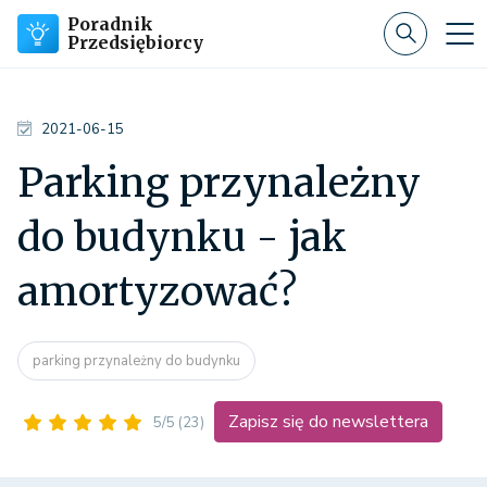
Poradnik
Przedsiębiorcy
2021-06-15
Parking przynależny
do budynku - jak
amortyzować?
parking przynależny do budynku
Zapisz się do newslettera
5/5
(23)