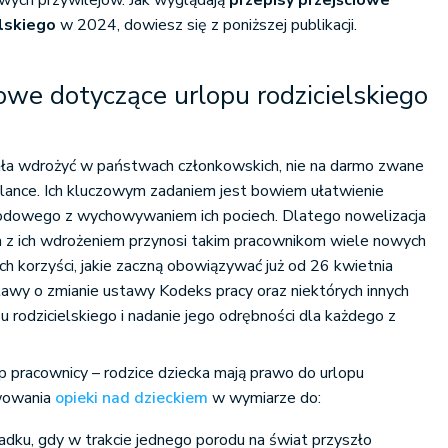
owych przywilejów. Jak wyglądają
przepisy przejściowe
elskiego
w 2024, dowiesz się z poniższej publikacji.
iowe dotyczące urlopu rodzicielskiego
ła wdrożyć w państwach członkowskich, nie na darmo zwane
alance. Ich kluczowym zadaniem jest bowiem ułatwienie
wodowego z wychowywaniem ich pociech. Dlatego nowelizacja
a z ich wdrożeniem przynosi takim pracownikom wiele nowych
ch korzyści, jakie zaczną obowiązywać już od 26 kwietnia
awy o zmianie ustawy Kodeks pracy oraz niektórych innych
u rodzicielskiego i nadanie jego odrębności dla każdego z
kp pracownicy – rodzice dziecka mają prawo do urlopu
awowania
opieki nad dzieckiem
w wymiarze do:
adku, gdy w trakcie jednego porodu na świat przyszło