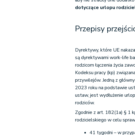
aby nie straciły one dodatk
dotyczące urlopu rodzici
Przepisy przejśc
Dyrektywy, które UE nakaza
są dyrektywami work-life b
rodzicom łączenia życia za
Kodeksu pracy (kp) związan
przywilejów. Jedną z główny
2023 roku na podstawie ust
ustaw, jest wydłużenie urlop
rodziców.
Zgodnie z art. 182(1a) § 1 
rodzicielskiego w celu spr
41 tygodni – w przyp