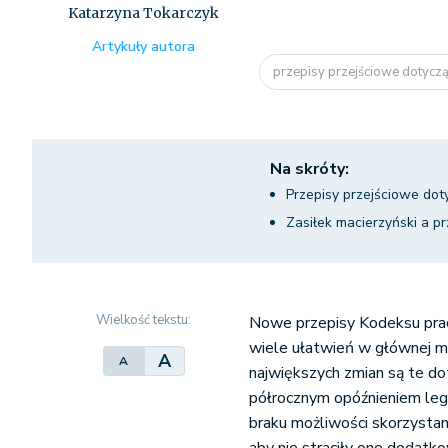
Katarzyna Tokarczyk
Artykuły autora
przepisy przejściowe dotyczą
Na skróty:
Przepisy przejściowe dot
Zasiłek macierzyński a pr
Wielkość tekstu:
Nowe przepisy Kodeksu pra
wiele ułatwień w głównej mi
A
A
największych zmian są te do
półrocznym opóźnieniem le
braku możliwości skorzysta