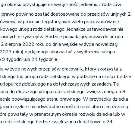
ego okresu przysługuje na wyłączność jednemu z rodziców.
e prawo powinno zostać dostosowane do przepisów unijnych 2
późnienia w procesie legislacyjnym wielu pracowników nie
kowego urlopu rodzicielskiego. Jednakże ustawodawca nie
nianych przywilejów. Rodzice posiadający prawo do urlopu
 2 sierpnia 2022 roku do dnia wejście w życie nowelizacji
2023 roku) będą mogli skorzystać z wydłużenia urlopu
 9 tygodni lub 24 tygodnie.
cia w życie nowych przepisów pracownik, który skorzysta z
elskiego lub urlopu rodzicielskiego w podziale na części, będzie
 urlopu rodzicielskiego na dotychczasowych zasadach. Ta
ona do dłuższego urlopu rodzicielskiego, zwiększonego o 9
ecnie obowiązującego stanu prawnego. W przypadku dziecka
ącym ciężkie i nieodwracalne upośledzenie albo nieuleczalną
które powstały w prenatalnym okresie rozwoju dziecka lub w
pu rodzicielskiego będzie zwiększona dodatkowo o 24