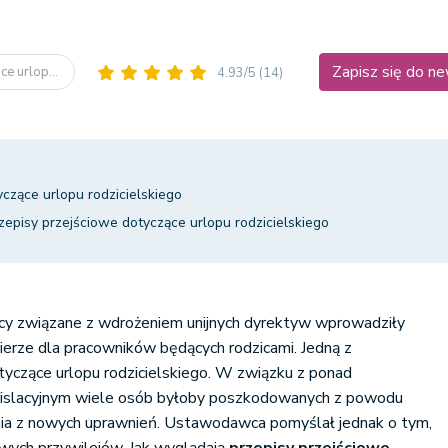
Zapisz się do n
ce urlop...
4.93/5
(14)
yczące urlopu rodzicielskiego
zepisy przejściowe dotyczące urlopu rodzicielskiego
cy związane z wdrożeniem unijnych dyrektyw wprowadziły
erze dla pracowników będących rodzicami. Jedną z
tyczące urlopu rodzicielskiego. W związku z ponad
gislacyjnym wiele osób byłoby poszkodowanych z powodu
nia z nowych uprawnień. Ustawodawca pomyślał jednak o tym,