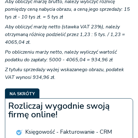
Aby obliczyć marżę brutto, należy wyliczyć różnicę
pomiędzy ceną nabycia obrazu, a ceną jego sprzedaży: 15
tys zł - 10 tys zł. = 5 tys zł
Aby obliczyć marżę netto (stawka VAT 23%), należy
otrzymaną różnicę podzielić przez 1,23 : 5 tys. / 1,23 =
4065,04 zł.
Po obliczeniu marży netto, należy wyliczyć wartość
podatku do zapłaty: 5000 - 4065,04 = 934,96 zł
Z tytułu sprzedaży wyżej wskazanego obrazu, podatek
VAT wynosi
934,96 zł.
NA SKRÓTY
Rozliczaj wygodnie swoją
firmę online!
Księgowość - Fakturowanie - CRM