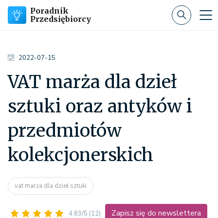
Poradnik
Przedsiębiorcy
2022-07-15
VAT marża dla dzieł
sztuki oraz antyków i
przedmiotów
kolekcjonerskich
vat marża dla dzieł sztuki
Zapisz się do newslettera
4.83/5
(12)