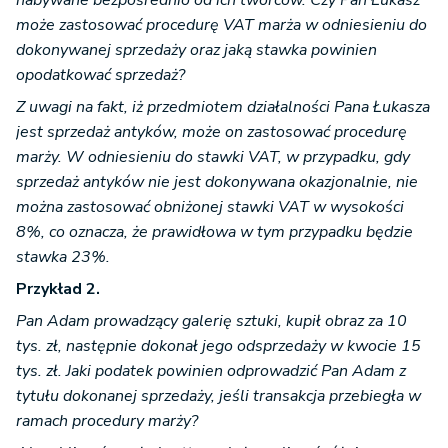
nabywane bezpośrednio od ich twórców. Czy Pan Łukasz
może zastosować procedurę VAT marża w odniesieniu do
dokonywanej sprzedaży oraz jaką stawka powinien
opodatkować sprzedaż?
Z uwagi na fakt, iż przedmiotem działalności Pana Łukasza
jest sprzedaż antyków, może on zastosować procedurę
marży. W odniesieniu do stawki VAT, w przypadku, gdy
sprzedaż antyków nie jest dokonywana okazjonalnie, nie
można zastosować obniżonej stawki VAT w wysokości
8%, co oznacza, że prawidłowa w tym przypadku będzie
stawka 23%.
Przykład 2.
Pan Adam prowadzący galerię sztuki, kupił obraz za 10
tys. zł, następnie dokonał jego odsprzedaży w kwocie 15
tys. zł. Jaki podatek powinien odprowadzić Pan Adam z
tytułu dokonanej sprzedaży, jeśli transakcja przebiegła w
ramach procedury marży?