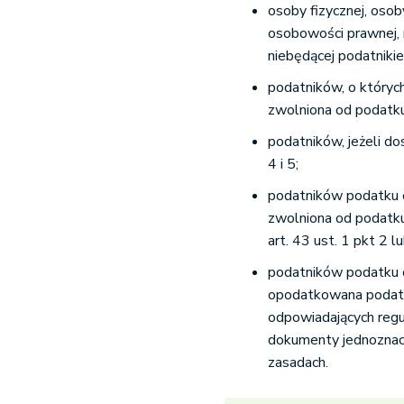
osoby fizycznej, osob
osobowości prawnej, 
niebędącej podatniki
podatników, o któryc
zwolniona od podatku 
podatników, jeżeli d
4 i 5;
podatników podatku o
zwolniona od podatk
art. 43 ust. 1 pkt 2 l
podatników podatku o
opodatkowana podatk
odpowiadających regu
dokumenty jednoznac
zasadach.