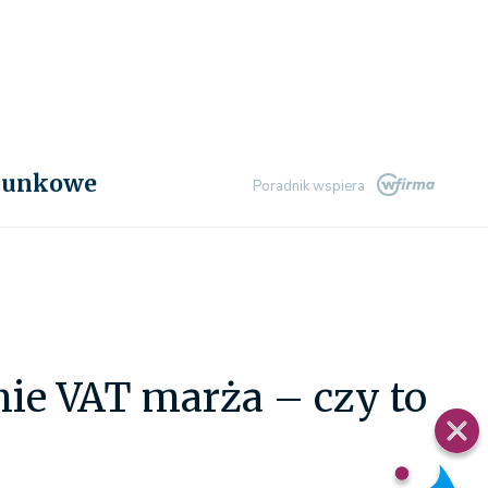
chunkowe
Poradnik wspiera
ie VAT marża – czy to