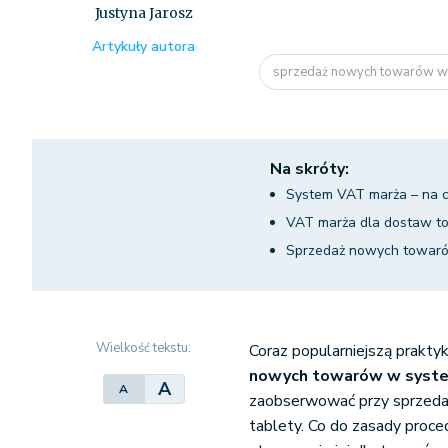
Justyna Jarosz
Artykuły autora
sprzedaż nowych towarów w s
Na skróty:
System VAT marża – na 
VAT marża dla dostaw 
Sprzedaż nowych towaró
Wielkość tekstu:
Coraz popularniejszą prakt
nowych towarów w syste
A
A
zaobserwować przy sprzedaż
tablety. Co do zasady proc