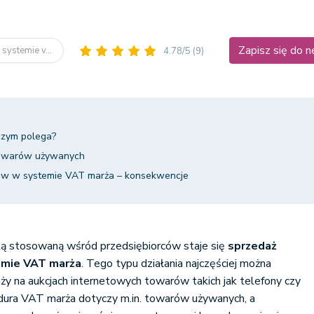
Zapisz się do 
ystemie v...
4.78/5
(9)
czym polega?
towarów używanych
w w systemie VAT marża – konsekwencje
yką stosowaną wśród przedsiębiorców staje się
sprzedaż
mie VAT marża
. Tego typu działania najczęściej można
y na aukcjach internetowych towarów takich jak telefony czy
edura VAT marża dotyczy m.in. towarów używanych, a