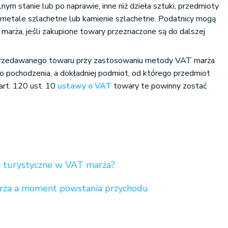
nym stanie lub po naprawie, inne niż dzieła sztuki, przedmioty
az metale szlachetne lub kamienie szlachetne. Podatnicy mogą
marża, jeśli zakupione towary przeznaczone są do dalszej
sprzedawanego towaru przy zastosowaniu metody VAT marża
ego pochodzenia, a dokładniej podmiot, od którego przedmiot
art. 120 ust. 10
ustawy o VAT
towary te powinny zostać
ugi turystyczne w VAT marża?
arża a moment powstania przychodu