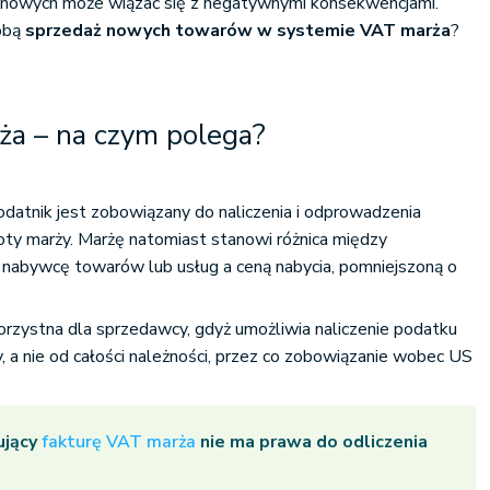
 nowych może wiązać się z negatywnymi konsekwencjami.
sobą
sprzedaż nowych towarów w systemie VAT marża
?
a – na czym polega?
atnik jest zobowiązany do naliczenia i odprowadzenia
ty marży. Marżę natomiast stanowi różnica między
 nabywcę towarów lub usług a ceną nabycia, pomniejszoną o
rzystna dla sprzedawcy, gdyż umożliwia naliczenie podatku
 a nie od całości należności, przez co zobowiązanie wobec US
ujący
fakturę VAT marża
nie ma prawa do odliczenia