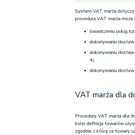
System VAT marża dotyczy j
procedura VAT marża może m
świadczeniu usług tur
dokonywaniu dostaw dz
dokonywaniu dostaw p
4),
dokonywaniu dostaw t
VAT marża dla 
Procedurę VAT marża dla d
kolei definicja towarów uży
zgodnie z którą za towary u