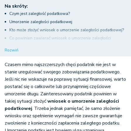
Na skróty:
Czym jest zaległość podatkowa?
Umorzenie zaległości podatkowej
Kto może złożyć wniosek o umorzenie zaległości podatkowej?
Co powinien zawierać wniosek o umorzenie zaległości
podatkowej?
Rozwiń
Rozpatrzenie wniosku o umorzenie zaległości podatkowej
Czasem mimo najszczerszych chęci podatnik nie jest w
stanie uregulować swojego zobowiązania podatkowego.
Jeśli nic nie wskazuje na poprawę sytuacji finansowej, warto
postarać się o całkowite lub przynajmniej częściowe
umorzenie długu. Zainteresowany podatnik powinien w
takiej sytuacji złożyć
wniosek o umorzenie zaległości
podatkowej
. Trzeba jednak pamiętać, że samo złożenie
wniosku oraz spełnienie wymagań nie zawsze gwarantuje
zwolnienie z konieczności zapłacenia zaległego podatku.
Umorzenie podatku jest bowiem ulgą uznaniową.