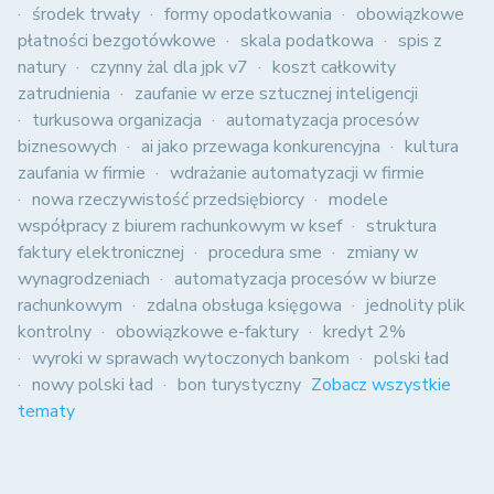
środek trwały
formy opodatkowania
obowiązkowe
płatności bezgotówkowe
skala podatkowa
spis z
natury
czynny żal dla jpk v7
koszt całkowity
zatrudnienia
zaufanie w erze sztucznej inteligencji
turkusowa organizacja
automatyzacja procesów
biznesowych
ai jako przewaga konkurencyjna
kultura
zaufania w firmie
wdrażanie automatyzacji w firmie
nowa rzeczywistość przedsiębiorcy
modele
współpracy z biurem rachunkowym w ksef
struktura
faktury elektronicznej
procedura sme
zmiany w
wynagrodzeniach
automatyzacja procesów w biurze
rachunkowym
zdalna obsługa księgowa
jednolity plik
kontrolny
obowiązkowe e-faktury
kredyt 2%
wyroki w sprawach wytoczonych bankom
polski ład
nowy polski ład
bon turystyczny
Zobacz wszystkie
tematy