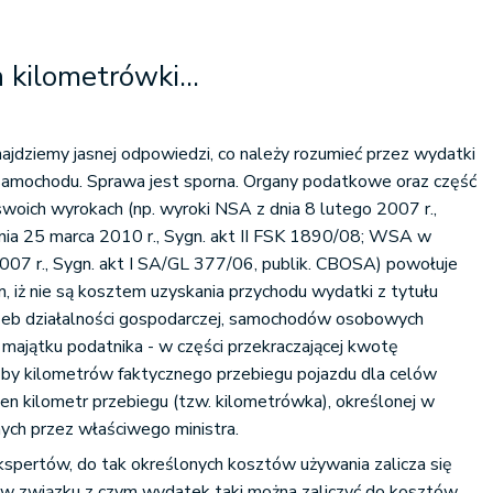
kilometrówki...
najdziemy jasnej odpowiedzi, co należy rozumieć przez wydatki
samochodu. Sprawa jest sporna. Organy podatkowe oraz część
woich wyrokach (np. wyroki NSA z dnia 8 lutego 2007 r.,
dnia 25 marca 2010 r., Sygn. akt II FSK 1890/08; WSA w
2007 r., Sygn. akt I SA/GL 377/06, publik. CBOSA) powołuje
m, iż nie są kosztem uzyskania przychodu wydatki z tytułu
zeb działalności gospodarczej, samochodów osobowych
majątku podatnika - w części przekraczającej kwotę
zby kilometrów faktycznego przebiegu pojazdu dla celów
den kilometr przebiegu (tzw. kilometrówka), określonej w
ych przez właściwego ministra.
ekspertów, do tak określonych kosztów używania zalicza się
, w związku z czym wydatek taki można zaliczyć do kosztów