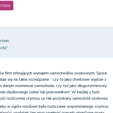
ettera
ówki...
szty?
wiele firm oferujących wynajem samochodów osobowych. Spore
je się na takie rozwiązanie - czy to jako chwilowe wyjście z
 w danym momencie samochodu, czy też jako długoterminowy
zdu służbowego sobie lub pracownikom. W każdej z tych
zność rozliczenia czynszu za tak pozyskany samochód osobowy.
iż aby w ogóle możliwe było rozliczanie wspomnianego czynszu
lności, wydatek ten musi spełniać warunki określone przez