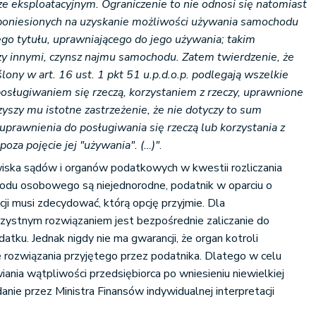
e eksploatacyjnym. Ograniczenie to nie odnosi się natomiast
poniesionych na uzyskanie możliwości używania samochodu
ego tytułu, uprawniającego do jego używania; takim
y innymi, czynsz najmu samochodu. Zatem twierdzenie, że
ony w art. 16 ust. 1 pkt 51 u.p.d.o.p. podlegają wszelkie
sługiwaniem się rzeczą, korzystaniem z rzeczy, uprawnione
zyszy mu istotne zastrzeżenie, że nie dotyczy to sum
prawnienia do posługiwania się rzeczą lub korzystania z
poza pojęcie jej "używania". (…)"
.
iska sądów i organów podatkowych w kwestii rozliczania
du osobowego są niejednorodne, podatnik w oparciu o
cji musi zdecydować, którą opcję przyjmie. Dla
rzystnym rozwiązaniem jest bezpośrednie zaliczanie do
u. Jednak nigdy nie ma gwarancji, że organ kotroli
 rozwiązania przyjętego przez podatnika. Dlatego w celu
iania wątpliwości przedsiębiorca po wniesieniu niewielkiej
nie przez Ministra Finansów indywidualnej interpretacji