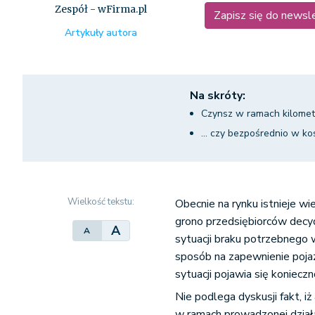
Zespół - wFirma.pl
Zapisz się do newsl
Artykuły autora
Na skróty:
Czynsz w ramach kilometr
... czy bezpośrednio w ko
Wielkość tekstu:
Obecnie na rynku istnieje 
grono przedsiębiorców decydu
A
A
sytuacji braku potrzebnego
sposób na zapewnienie poja
sytuacji pojawia się koniec
Nie podlega dyskusji fakt, 
w ramach prowadzonej działa