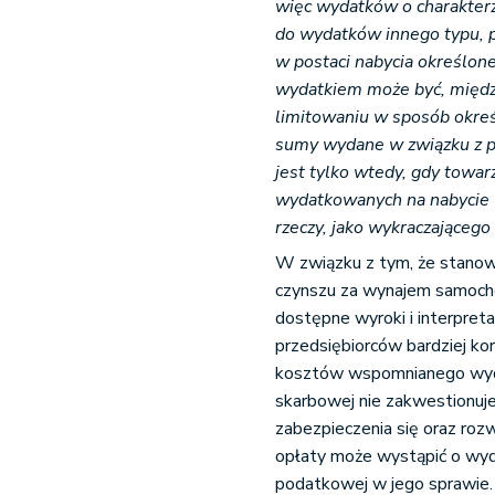
więc wydatków o charakterz
do wydatków innego typu, 
w postaci nabycia określon
wydatkiem może być, międz
limitowaniu w sposób określ
sumy wydane w związku z po
jest tylko wtedy, gdy towar
wydatkowanych na nabycie u
rzeczy, jako wykraczającego 
W związku z tym, że stanow
czynszu za wynajem samocho
dostępne wyroki i interpreta
przedsiębiorców bardziej ko
kosztów wspomnianego wydatk
skarbowej nie zakwestionuje
zabezpieczenia się oraz rozw
opłaty może wystąpić o wyda
podatkowej w jego sprawie.