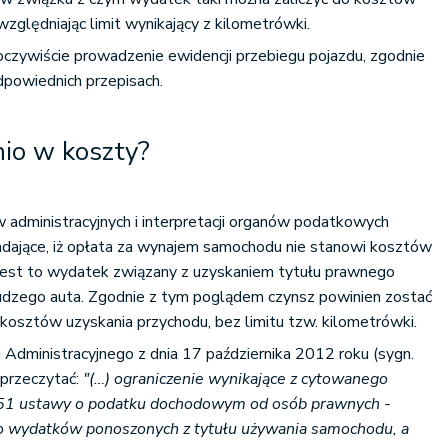
zględniając limit wynikający z kilometrówki.
czywiście prowadzenie ewidencji przebiegu pojazdu, zgodnie
powiednich przepisach.
nio w koszty?
administracyjnych i interpretacji organów podatkowych
adające, iż opłata za wynajem samochodu nie stanowi kosztów
 jest to wydatek związany z uzyskaniem tytułu prawnego
udzego auta. Zgodnie z tym poglądem czynsz powinien zostać
kosztów uzyskania przychodu, bez limitu tzw. kilometrówki.
dministracyjnego z dnia 17 października 2012 roku (sygn.
przeczytać:
"(…) ograniczenie wynikające z cytowanego
kt 51 ustawy o podatku dochodowym od osób prawnych -
ylko wydatków ponoszonych z tytułu używania samochodu, a