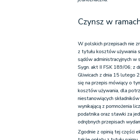
Czynsz w ramach 
W polskich przepisach nie z
z tytułu kosztów używania 
sądów administracyjnych w s
Sygn. akt II FSK 189/06; z 
Gliwicach z dnia 15 lutego 
się na przepis mówiący o ty
kosztów używania, dla potr
niestanowiących składników 
wynikającą z pomnożenia lic
podatnika oraz stawki za je
odrębnych przepisach wydan
Zgodnie z opinią tej części 
także opłaty z tytułu najmu