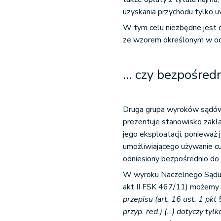
uzyskania przychodu tylko uw
W tym celu niezbędne jest o
ze wzorem określonym w od
... czy bezpośred
Druga grupa wyroków sądów 
prezentuje stanowisko zakł
jego eksploatacji, ponieważ
umożliwiającego używanie c
odniesiony bezpośrednio do 
W wyroku Naczelnego Sądu A
akt II FSK 467/11) możemy 
przepisu (art. 16 ust. 1 p
przyp. red.) (…) dotyczy t