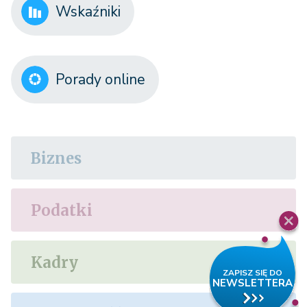
Wskaźniki
Porady online
Biznes
Podatki
Kadry