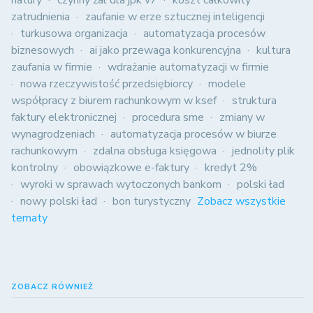
zatrudnienia
zaufanie w erze sztucznej inteligencji
turkusowa organizacja
automatyzacja procesów
biznesowych
ai jako przewaga konkurencyjna
kultura
zaufania w firmie
wdrażanie automatyzacji w firmie
nowa rzeczywistość przedsiębiorcy
modele
współpracy z biurem rachunkowym w ksef
struktura
faktury elektronicznej
procedura sme
zmiany w
wynagrodzeniach
automatyzacja procesów w biurze
rachunkowym
zdalna obsługa księgowa
jednolity plik
kontrolny
obowiązkowe e-faktury
kredyt 2%
wyroki w sprawach wytoczonych bankom
polski ład
nowy polski ład
bon turystyczny
Zobacz wszystkie
tematy
ZOBACZ RÓWNIEŻ