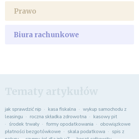
Prawo
Biura rachunkowe
Tematy artykułów
jak sprawdzić nip
kasa fiskalna
wykup samochodu z
leasingu
roczna składka zdrowotna
kasowy pit
środek trwały
formy opodatkowania
obowiązkowe
płatności bezgotówkowe
skala podatkowa
spis z
natury
czynny żal dla jpk v7
koszt całkowity