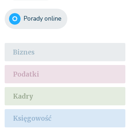
Porady online
Biznes
Podatki
Kadry
Księgowość