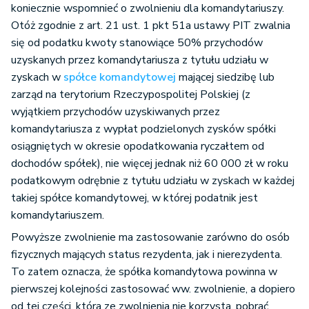
koniecznie wspomnieć o zwolnieniu dla komandytariuszy.
Otóż zgodnie z art. 21 ust. 1 pkt 51a ustawy PIT zwalnia
się od podatku kwoty stanowiące 50% przychodów
uzyskanych przez komandytariusza z tytułu udziału w
zyskach w
spółce komandytowej
mającej siedzibę lub
zarząd na terytorium Rzeczypospolitej Polskiej (z
wyjątkiem przychodów uzyskiwanych przez
komandytariusza z wypłat podzielonych zysków spółki
osiągniętych w okresie opodatkowania ryczałtem od
dochodów spółek), nie więcej jednak niż 60 000 zł w roku
podatkowym odrębnie z tytułu udziału w zyskach w każdej
takiej spółce komandytowej, w której podatnik jest
komandytariuszem.
Powyższe zwolnienie ma zastosowanie zarówno do osób
fizycznych mających status rezydenta, jak i nierezydenta.
To zatem oznacza, że spółka komandytowa powinna w
pierwszej kolejności zastosować ww. zwolnienie, a dopiero
od tej części, która ze zwolnienia nie korzysta, pobrać