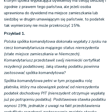
którym spółka wypłacająca dywidendy ma swoją siedzibę i
zgodnie z prawem tego państwa, ale jeżeli osoba
uprawniona do dywidend ma miejsce zamieszkania lub
siedzibę w drugim umawiającym się państwie, to podatek
tak wymierzony nie może przekroczyć 15%.
Przykład 1.
Polska spółka komandytowa dokonała wypłaty z zysku na
rzecz komandytariusza mającego status nierezydenta
(stałe miejsce zamieszkania w Niemczech).
Komandytariusz przedstawił swój niemiecki certyfikat
rezydencji podatkowej. Jaką stawkę podatku powinna
zastosować spółka komandytowa?
Spółka komandytowa pełni w tym przypadku rolę
płatnika, który ma obowiązek pobrać od nierezydenta
podatek dochodowy PIT (nierezydent otrzymuje wypłatę
już po potrąceniu podatku). Podstawowa stawka podatku
wynosi 19%, jednakże z uwagi na fakt przedstawienia