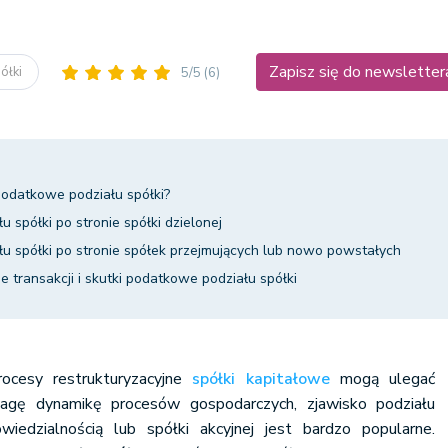
Zapisz się do newsletter
półki
5/5
(6)
podatkowe podziału spółki?
 spółki po stronie spółki dzielonej
u spółki po stronie spółek przejmujących lub nowo powstałych
 transakcji i skutki podatkowe podziału spółki
ocesy restrukturyzacyjne
spółki kapitałowe
mogą ulegać
wagę dynamikę procesów gospodarczych, zjawisko podziału
wiedzialnością lub spółki akcyjnej jest bardzo popularne.