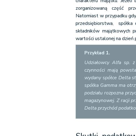
charakteru majątku. Jeże
zorganizowaną część prze
Natomiast w przypadku gdy 
przedsiębiorstwa, spółka 
składników majątkowych pr
wartości ustalonej na dzień 
Przykład 1.
Udziałowcy Alfa sp. z
czynności mają powst
wydany spółce Delta st
spółka Gamma ma otrzy
podziału rozpozna przy
magazynowej. Z racji p
Delta przychód podatko