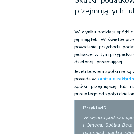
Skutki podatkow
przejmujących l
W wyniku podziału spółki d
jej majątek. W świetle pr
powstanie przychodu podat
jednakże w tym przypadku o
dzielonej i przejmującej.
Jeżeli bowiem spółki nie s
posiada w
kapitale zakła
spółki przejmującej lub 
przejętego od spółki dzielon
Przykład 2.
W wyniku podziału spół
i Omega. Spółka Beta 
natomiast spółka Ome