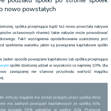
e podziału spółki po stronie spółek
ub nowo powstałych
zielonej, spółka przejmująca bądź też nowo powstała nabywa
zepisów ustawowych również takie nabycie może powodować
kowego. Fakt wystąpienia opodatkowania uzależniony jest
d spełnienia warunku, jakim są powiązania kapitałowe spółki
ą w żaden sposób powiązane kapitałowo lub spółka przejmująca
dowym
spółki dzielonej udział w wysokości co najmniej 10%, dla
nowo zawiązanej nie stanowi przychodu wartość majątku
ej.
ki Alfa jej majątek ma zostać przejęty przez spółkę Beta
nie ma żadnych powiązań kapitałowych ze spółką Alfa,
ga posiada 30% udziałów w spółce Alfa. Przejęcie