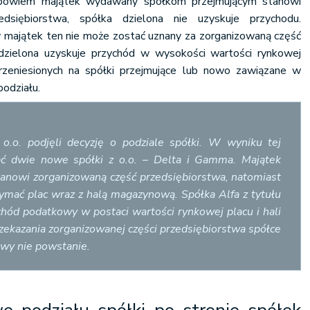
li bowiem majątek wydawany spółkom przejmującym stanowi
dsiębiorstwa, spółka dzielona nie uzyskuje przychodu.
majątek ten nie może zostać uznany za zorganizowaną część
dzielona uzyskuje przychód w wysokości wartości rynkowej
zeniesionych na spółki przejmujące lub nowo zawiązane w
podziału.
 o.o. podjęli decyzję o podziale spółki. W wyniku tej
ać dwie nowe spółki z o.o. – Delta i Gamma. Majątek
anowi zorganizowaną część przedsiębiorstwa, natomiast
mać plac wraz z halą magazynową. Spółka Alfa z tytułu
chód podatkowy w postaci wartości rynkowej placu i hali
rzekazania zorganizowanej części przedsiębiorstwa spółce
wy nie powstanie.