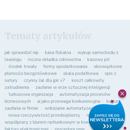
Tematy artykułów
jak sprawdzić nip
kasa fiskalna
wykup samochodu z
leasingu
roczna składka zdrowotna
kasowy pit
środek trwały
formy opodatkowania
obowiązkowe
płatności bezgotówkowe
skala podatkowa
spis z
natury
czynny żal dla jpk v7
koszt całkowity
zatrudnienia
zaufanie w erze sztucznej inteligencji
turkusowa organizacja
automatyzacja procesów
biznesowych
ai jako przewaga konkurencyjna
kultura
zaufania w firmie
wdrażanie automatyzacji w firmie
nowa rzeczywistość przedsiębiorcy
modele
współpracy z biurem rachunkowym w ksef
struktura
faktury elektronicznej
procedura sme
zmiany w