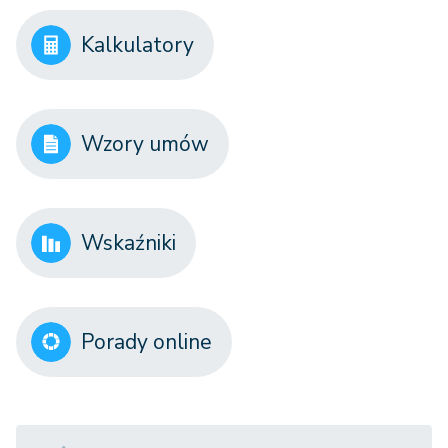
Kalkulatory
Wzory umów
Wskaźniki
Porady online