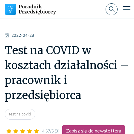
Poradnik
Przedsiębiorcy
2022-04-28
Test na COVID w
kosztach działalności –
pracownik i
przedsiębiorca
test na covid
Zapisz się do newslettera
4.67/5
(3)