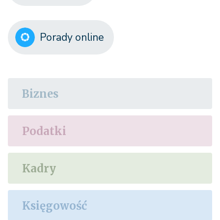
Porady online
Biznes
Podatki
Kadry
Księgowość