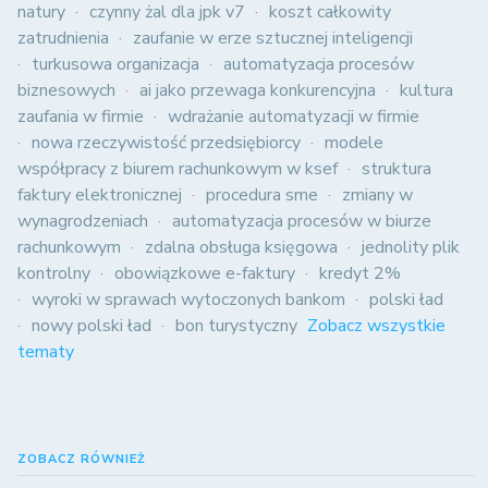
natury
czynny żal dla jpk v7
koszt całkowity
zatrudnienia
zaufanie w erze sztucznej inteligencji
turkusowa organizacja
automatyzacja procesów
biznesowych
ai jako przewaga konkurencyjna
kultura
zaufania w firmie
wdrażanie automatyzacji w firmie
nowa rzeczywistość przedsiębiorcy
modele
współpracy z biurem rachunkowym w ksef
struktura
faktury elektronicznej
procedura sme
zmiany w
wynagrodzeniach
automatyzacja procesów w biurze
rachunkowym
zdalna obsługa księgowa
jednolity plik
kontrolny
obowiązkowe e-faktury
kredyt 2%
wyroki w sprawach wytoczonych bankom
polski ład
nowy polski ład
bon turystyczny
Zobacz wszystkie
tematy
ZOBACZ RÓWNIEŻ