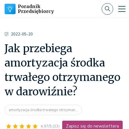
Poradnik
Przedsiębiorcy
2022-05-20
Jak przebiega
amortyzacja środka
trwałego otrzymanego
w darowiźnie?
amortyzacja środka trwałego otrzyman...
Zapisz się do newslettera
4.97/5
(33)