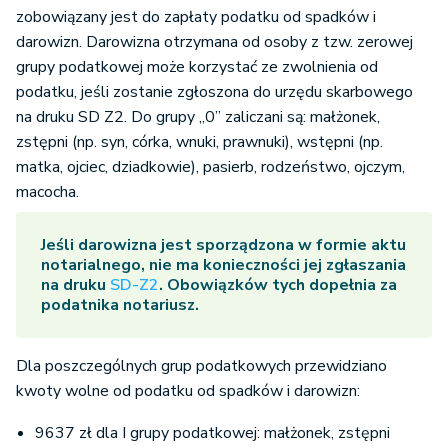
zobowiązany jest do zapłaty podatku od spadków i
darowizn. Darowizna otrzymana od osoby z tzw. zerowej
grupy podatkowej może korzystać ze zwolnienia od
podatku, jeśli zostanie zgłoszona do urzędu skarbowego
na druku SD Z2. Do grupy „0” zaliczani są: małżonek,
zstępni (np. syn, córka, wnuki, prawnuki), wstępni (np.
matka, ojciec, dziadkowie), pasierb, rodzeństwo, ojczym,
macocha.
Jeśli darowizna jest sporządzona w formie aktu
notarialnego, nie ma konieczności jej zgłaszania
na druku
SD-Z2
. Obowiązków tych dopełnia za
podatnika notariusz.
Dla poszczególnych grup podatkowych przewidziano
kwoty wolne od podatku od spadków i darowizn:
9637 zł dla I grupy podatkowej: małżonek, zstępni