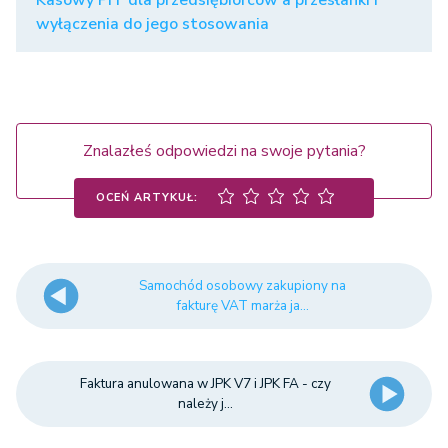
Kasowy PIT dla przedsiębiorców a przesłanki i
wyłączenia do jego stosowania
Znalazłeś odpowiedzi na swoje pytania?
OCEŃ ARTYKUŁ:
Samochód osobowy zakupiony na
fakturę VAT marża ja...
Faktura anulowana w JPK V7 i JPK FA - czy
należy j...