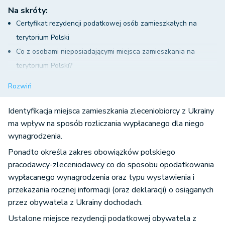
Na skróty:
Certyfikat rezydencji podatkowej osób zamieszkałych na
terytorium Polski
Co z osobami nieposiadającymi miejsca zamieszkania na
terytorium Polski?
Obywatele Ukrainy posiadający miejsce zamieszkania na
Rozwiń
Ukrainie
Obowiązki przedsiębiorcy jako płatnika podatku od
Identyfikacja miejsca zamieszkania zleceniobiorcy z Ukrainy
wypłaconych wynagrodzeń
ma wpływ na sposób rozliczania wypłacanego dla niego
wynagrodzenia.
Uwagi dotyczące ustalania właściwej rezydencji podatkowej
dla obywatela Ukrainy
Ponadto określa zakres obowiązków polskiego
pracodawcy-zleceniodawcy co do sposobu opodatkowania
Umowa zlecenie z obywatelem Ukrainy posiadającym
wypłacanego wynagrodzenia oraz typu wystawienia i
ukraiński certyfikat rezydencji a ustalenie kraju rezydencji
przekazania rocznej informacji (oraz deklaracji) o osiąganych
podatkowej
przez obywatela z Ukrainy dochodach.
Umowa zlecenie z obywatelem Ukrainy, który przedłożył
Ustalone miejsce rezydencji podatkowej obywatela z
oświadczenie, gdzie znajduje się centrum interesów życiowych