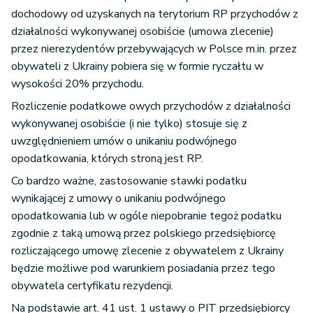
(akcji), ogółu praw i obowiązków,
dochodowy od uzyskanych na terytorium RP przychodów z
7.
tytułów uczestnictwa lub praw
działalności wykonywanej osobiście (umowa zlecenie)
o podobnym charakterze w spółce
przez nierezydentów przebywających w Polsce m.in. przez
nieruchomościowej;
obywateli z Ukrainy pobiera się w formie ryczałtu w
wysokości 20% przychodu.
tytułu należności regulowanych, w tym
Rozliczenie podatkowe owych przychodów z działalności
stawianych do dyspozycji, wypłacanych
wykonywanej osobiście (i nie tylko) stosuje się z
lub potrącanych, przez osoby fizyczne,
uwzględnieniem umów o unikaniu podwójnego
osoby prawne albo jednostki
opodatkowania, których stroną jest RP.
organizacyjne nieposiadające
8.
Co bardzo ważne, zastosowanie stawki podatku
osobowości prawnej, mające miejsce
wynikającej z umowy o unikaniu podwójnego
zamieszkania, siedzibę lub zarząd
opodatkowania lub w ogóle niepobranie tegoż podatku
na terytorium RP, niezależnie od miejsca
zgodnie z taką umową przez polskiego przedsiębiorcę
zawarcia umowy i wykonania
rozliczającego umowę zlecenie z obywatelem z Ukrainy
świadczenia;
będzie możliwe pod warunkiem posiadania przez tego
obywatela certyfikatu rezydencji.
niezrealizowanych zysków, o których
Na podstawie art. 41 ust. 1 ustawy o PIT przedsiębiorcy
9.