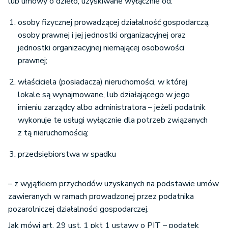
lub umowy o dzieło, uzyskiwane wyłącznie od:
wspólnego inwestowania lub innej
osoby fizycznej prowadzącej działalność gospodarczą,
osobie prawnej i praw o podobnym
osoby prawnej i jej jednostki organizacyjnej oraz
charakterze lub z tytułu należności
jednostki organizacyjnej niemającej osobowości
będących następstwem posiadania tych
prawnej;
udziałów (akcji), ogółu praw i
6.
obowiązków, tytułów uczestnictwa lub
właściciela (posiadacza) nieruchomości, w której
praw – jeżeli co najmniej 50% wartości
lokale są wynajmowane, lub działającego w jego
aktywów tej spółki, spółki niebędącej
imieniu zarządcy albo administratora – jeżeli podatnik
osobą prawną, tego funduszu
wykonuje te usługi wyłącznie dla potrzeb związanych
inwestycyjnego, tej instytucji
z tą nieruchomością;
wspólnego inwestowania lub osoby
prawnej, bezpośrednio lub pośrednio,
przedsiębiorstwa w spadku
stanowią nieruchomości położone
na terytorium Polski lub prawa do takich
– z wyjątkiem przychodów uzyskanych na podstawie umów
nieruchomości;
zawieranych w ramach prowadzonej przez podatnika
pozarolniczej działalności gospodarczej.
tytułu przeniesienia własności udziałów
Jak mówi art. 29 ust. 1 pkt 1 ustawy o PIT – podatek