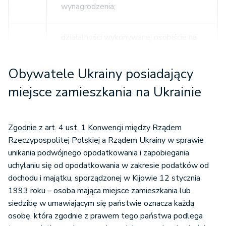
wynagrodzenia;
działalności wykonywanej osobiście na
2.
terytorium Polski, bez względu na
miejsce wypłaty wynagrodzenia;
Obywatele Ukrainy posiadający
miejsce zamieszkania na Ukrainie
działalności gospodarczej prowadzonej
na terytorium RP, w tym
3.
poprzez położony na terytorium
Zgodnie z art. 4 ust. 1 Konwencji między Rządem
Rzeczypospolitej Polskiej zagraniczny
Rzeczypospolitej Polskiej a Rządem Ukrainy w sprawie
zakład;
unikania podwójnego opodatkowania i zapobiegania
uchylaniu się od opodatkowania w zakresie podatków od
położonej na terytorium Polski
dochodu i majątku, sporządzonej w Kijowie 12 stycznia
nieruchomości lub praw do takiej
1993 roku – osoba mająca miejsce zamieszkania lub
nieruchomości, w tym ze zbycia jej
siedzibę w umawiającym się państwie oznacza każdą
4.
w całości albo w części lub zbycia
osobę, która zgodnie z prawem tego państwa podlega
jakichkolwiek praw do takiej