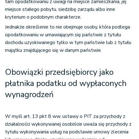
tam opodatkowaniu z uwagi na miejsce zamieszkania, jej
nieruchomości;
miejsce stałego pobytu, siedzibę zarządu albo inne
kryterium o podobnym charakterze.
papierów wartościowych
Jednakże określenie to nie obejmuje osoby, która podlega
oraz pochodnych instrumentów
opodatkowaniu w umawiającym się państwie z tytułu
finansowych niebędących papierami
dochodu uzyskiwanego tylko w tym państwie lub z tytułu
wartościowymi, dopuszczonych
majątku znajdującego się w danym państwie.
5.
do publicznego obrotu na terytorium RP
w ramach regulowanego rynku
Obowiązki przedsiębiorcy jako
giełdowego, w tym uzyskane ze zbycia
tych papierów albo instrumentów
płatnika podatku od wypłaconych
oraz z realizacji praw z nich wynikających;
wynagrodzeń
tytułu przeniesienia własności udziałów
(akcji) w spółce, ogółu praw i
W myśl art. 13 pkt 8 ww. ustawy o PIT za przychody z
obowiązków w spółce niebędącej osobą
działalności wykonywanej osobiście uważa się przychody z
prawną lub tytułów uczestnictwa
tytułu wykonywania usług na podstawie umowy zlecenia
w funduszu inwestycyjnym, instytucji