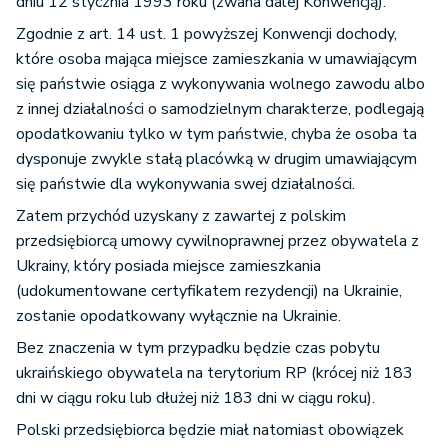
dniu 12 stycznia 1993 roku (zwana dalej Konwencją).
Zgodnie z art. 14 ust. 1 powyższej Konwencji dochody,
które osoba mająca miejsce zamieszkania w umawiającym
się państwie osiąga z wykonywania wolnego zawodu albo
z innej działalności o samodzielnym charakterze, podlegają
opodatkowaniu tylko w tym państwie, chyba że osoba ta
dysponuje zwykle stałą placówką w drugim umawiającym
się państwie dla wykonywania swej działalności.
Zatem przychód uzyskany z zawartej z polskim
przedsiębiorcą umowy cywilnoprawnej przez obywatela z
Ukrainy, który posiada miejsce zamieszkania
(udokumentowane certyfikatem rezydencji) na Ukrainie,
zostanie opodatkowany wyłącznie na Ukrainie.
Bez znaczenia w tym przypadku będzie czas pobytu
ukraińskiego obywatela na terytorium RP (krócej niż 183
dni w ciągu roku lub dłużej niż 183 dni w ciągu roku).
Polski przedsiębiorca będzie miał natomiast obowiązek