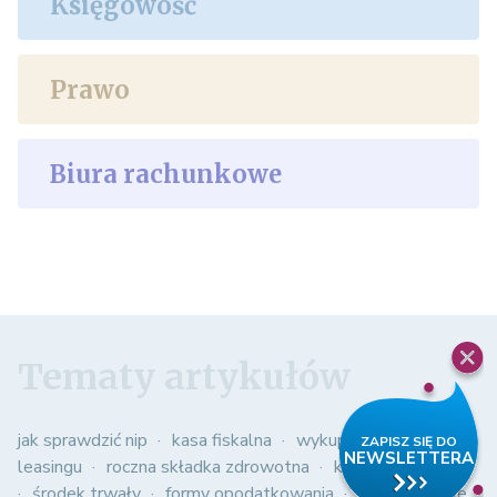
Księgowość
Prawo
Biura rachunkowe
Tematy artykułów
jak sprawdzić nip
kasa fiskalna
wykup samochodu z
leasingu
roczna składka zdrowotna
kasowy pit
środek trwały
formy opodatkowania
obowiązkowe