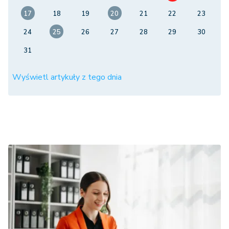
17
18
19
20
21
22
23
24
25
26
27
28
29
30
31
Wyświetl artykuły z tego dnia