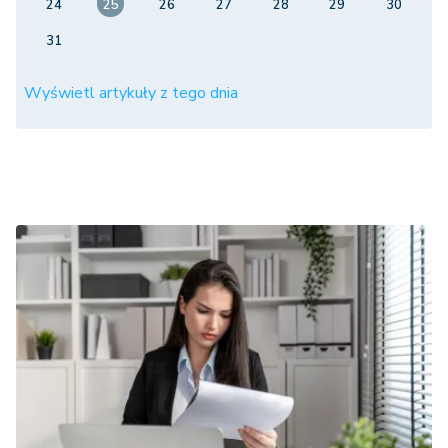
24
25
26
27
28
29
30
31
Wyświetl artykuły z tego dnia