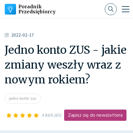
Poradnik
Przedsiębiorcy
2022-02-17
Jedno konto ZUS - jakie
zmiany weszły wraz z
nowym rokiem?
jedno konto zus
Zapisz się do newslettera
4.84/5
(63)