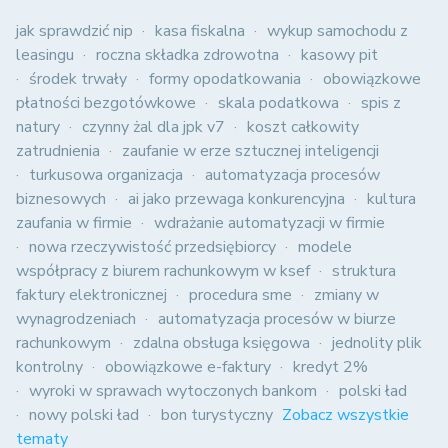
jak sprawdzić nip
kasa fiskalna
wykup samochodu z
leasingu
roczna składka zdrowotna
kasowy pit
środek trwały
formy opodatkowania
obowiązkowe
płatności bezgotówkowe
skala podatkowa
spis z
natury
czynny żal dla jpk v7
koszt całkowity
zatrudnienia
zaufanie w erze sztucznej inteligencji
turkusowa organizacja
automatyzacja procesów
biznesowych
ai jako przewaga konkurencyjna
kultura
zaufania w firmie
wdrażanie automatyzacji w firmie
nowa rzeczywistość przedsiębiorcy
modele
współpracy z biurem rachunkowym w ksef
struktura
faktury elektronicznej
procedura sme
zmiany w
wynagrodzeniach
automatyzacja procesów w biurze
rachunkowym
zdalna obsługa księgowa
jednolity plik
kontrolny
obowiązkowe e-faktury
kredyt 2%
wyroki w sprawach wytoczonych bankom
polski ład
nowy polski ład
bon turystyczny
Zobacz wszystkie
tematy