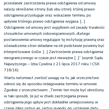
przesłanek zastrzeżenia prawa odstąpienia od umowy
należy określenie strony (lub obu stron), której prawo
odstąpienia przysługuje oraz wskazanie terminu, po
upływie którego prawo odstąpienia wygasa. […]
Odstąpienie od umowy jest wyjątkiem od zasady trwałości
stosunków umownych zobowiązaniowych, dlatego
postanowienia umowy regulujące tę instytucję prawną oraz
oświadczenia stron składane na ich podstawie powinny być
interpretowane ściśle. […] Zastrzeżenie prawa odstąpienia
nieograniczonego w czasie jest nieważne […]” (wyrok Sądu
Najwyższego – Izba Cywilna z 21 lipca 2017 roku, I CSK
718/16).
Warto natomiast zwrócić uwagę na to, jak orzecznictwo
odnosi się do sposobu redagowania terminu w umowie.
Zgodnie z orzecznictwem: „Termin ten może być określony
w taki sposób, że już w chwili zastrzegania prawa
odstąpienia jego upływ jest dokładnie umiejscowiony w
czasie (dies cetrus an, certus quando, np. ustalenie daty