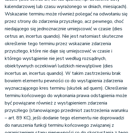
kalendarzowej lub czasu wyrażonego w dniach, miesiącach).
Wskazanie terminu może również polegać na odwołaniu się
przez strony do zdarzenia przyszłego, acz pewnego, choć
niedającego się jednoznacznie umiejscowić w czasie (dies
cetrus an, incertus quando). Nie jest natomiast skuteczne
określenie tego terminu przez wskazanie zdarzenia
przyszłego, które nie daje się umiejscowić w czasie i
którego wystąpienie nie jest według rozsądnych,
obiektywnych oczekiwań ludzkich niewątpliwe (dies
incertus an, incertus quando). W takim zastrzeżeniu brak
bowiem elementu pewności co do wystąpienia zdarzenia
wyznaczającego kres terminu (skutek ad quem). Określenie
terminu końcowego do wykonania prawa odstąpienia może
być powiązane również z wystąpieniem zdarzenia
przyszłego (stanowiącego przedmiot zastrzeżenia warunku
– art. 89 KC), jeśli dodanie tego elementu nie doprowadzi
do naruszenia funkcji terminu końcowego związanej z
ograniczeniem stanu niepewności co do skorzystania z tego