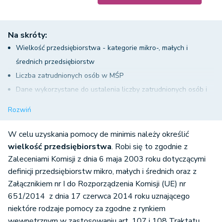
Na skróty:
Wielkość przedsiębiorstwa - kategorie mikro-, małych i
średnich przedsiębiorstw
Liczba zatrudnionych osób w MŚP
Dane wykorzystane do ustalenia liczby zatrudnionych osób i
kwot finansowych oraz okresu referencyjnego
Rozwiń
Rodzaje przedsiębiorstw brane pod uwagę przy określaniu
liczby zatrudnionych osób i kwot finansowych
W celu uzyskania pomocy de minimis należy określić
Ustalanie danych przedsiębiorstwa
wielkość przedsiębiorstwa
. Robi się to zgodnie z
Zaleceniami Komisji z dnia 6 maja 2003 roku dotyczącymi
definicji przedsiębiorstw mikro, małych i średnich oraz z
Załącznikiem nr I do Rozporządzenia Komisji (UE) nr
651/2014 z dnia 17 czerwca 2014 roku uznającego
niektóre rodzaje pomocy za zgodne z rynkiem
wewnętrznym w zastosowaniu art. 107 i 108 Traktatu.