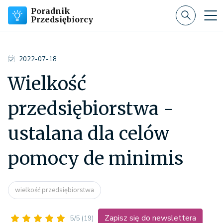
Poradnik
Przedsiębiorcy
2022-07-18
Wielkość
przedsiębiorstwa -
ustalana dla celów
pomocy de minimis
wielkość przedsiębiorstwa
Zapisz się do newslettera
5/5
(19)