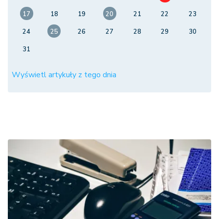
17
18
19
20
21
22
23
24
25
26
27
28
29
30
31
Wyświetl artykuły z tego dnia