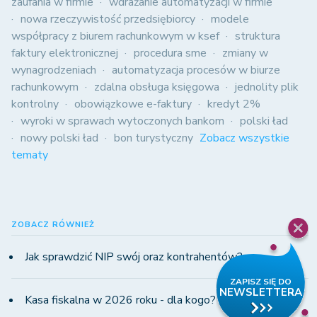
zaufania w firmie
wdrażanie automatyzacji w firmie
nowa rzeczywistość przedsiębiorcy
modele
współpracy z biurem rachunkowym w ksef
struktura
faktury elektronicznej
procedura sme
zmiany w
wynagrodzeniach
automatyzacja procesów w biurze
rachunkowym
zdalna obsługa księgowa
jednolity plik
kontrolny
obowiązkowe e-faktury
kredyt 2%
wyroki w sprawach wytoczonych bankom
polski ład
nowy polski ład
bon turystyczny
Zobacz wszystkie
tematy
ZOBACZ RÓWNIEŻ
Jak sprawdzić NIP swój oraz kontrahentów?
Kasa fiskalna w 2026 roku - dla kogo?