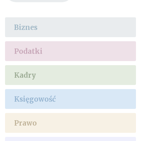
Biznes
Podatki
Kadry
Księgowość
Prawo