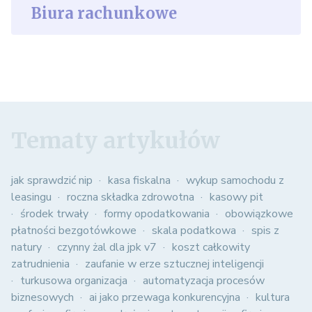
Biura rachunkowe
Tematy artykułów
jak sprawdzić nip
kasa fiskalna
wykup samochodu z
leasingu
roczna składka zdrowotna
kasowy pit
środek trwały
formy opodatkowania
obowiązkowe
płatności bezgotówkowe
skala podatkowa
spis z
natury
czynny żal dla jpk v7
koszt całkowity
zatrudnienia
zaufanie w erze sztucznej inteligencji
turkusowa organizacja
automatyzacja procesów
biznesowych
ai jako przewaga konkurencyjna
kultura