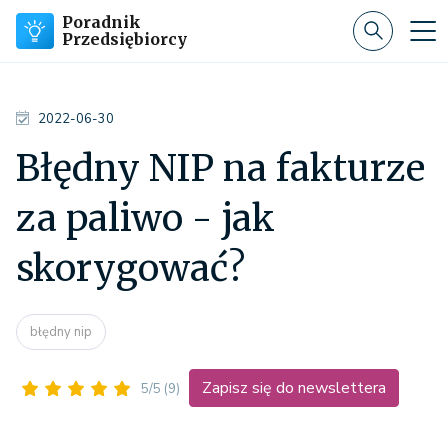
Poradnik
Przedsiębiorcy
2022-06-30
Błędny NIP na fakturze
za paliwo - jak
skorygować?
błędny nip
Zapisz się do newslettera
5/5
(9)