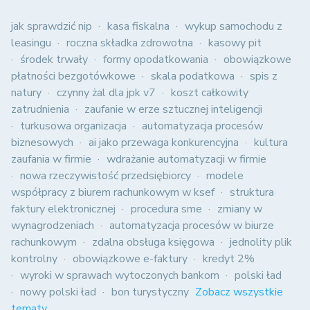
jak sprawdzić nip
kasa fiskalna
wykup samochodu z
leasingu
roczna składka zdrowotna
kasowy pit
środek trwały
formy opodatkowania
obowiązkowe
płatności bezgotówkowe
skala podatkowa
spis z
natury
czynny żal dla jpk v7
koszt całkowity
zatrudnienia
zaufanie w erze sztucznej inteligencji
turkusowa organizacja
automatyzacja procesów
biznesowych
ai jako przewaga konkurencyjna
kultura
zaufania w firmie
wdrażanie automatyzacji w firmie
nowa rzeczywistość przedsiębiorcy
modele
współpracy z biurem rachunkowym w ksef
struktura
faktury elektronicznej
procedura sme
zmiany w
wynagrodzeniach
automatyzacja procesów w biurze
rachunkowym
zdalna obsługa księgowa
jednolity plik
kontrolny
obowiązkowe e-faktury
kredyt 2%
wyroki w sprawach wytoczonych bankom
polski ład
nowy polski ład
bon turystyczny
Zobacz wszystkie
tematy