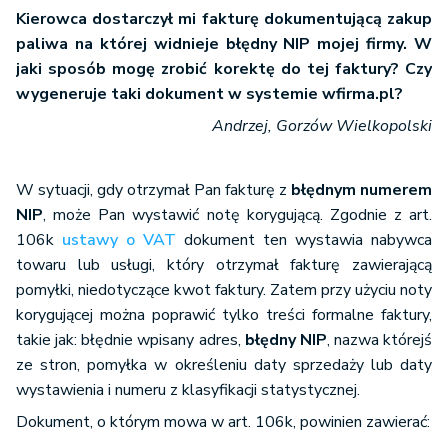
Kierowca dostarczył mi fakturę dokumentującą zakup
paliwa na której widnieje błędny NIP mojej firmy. W
jaki sposób mogę zrobić korektę do tej faktury? Czy
wygeneruje taki dokument w systemie wfirma.pl?
Andrzej, Gorzów Wielkopolski
W sytuacji, gdy otrzymał Pan fakturę z
błędnym numerem
NIP
, może Pan wystawić notę korygującą. Zgodnie z art.
106k
ustawy o VAT
dokument ten wystawia nabywca
towaru lub usługi, który otrzymał fakturę zawierającą
pomyłki, niedotyczące kwot faktury. Zatem przy użyciu noty
korygującej można poprawić tylko treści formalne faktury,
takie jak: błędnie wpisany adres,
błędny
NIP
, nazwa którejś
ze stron, pomyłka w określeniu daty sprzedaży lub daty
wystawienia i numeru z klasyfikacji statystycznej.
Dokument, o którym mowa w art. 106k, powinien zawierać: