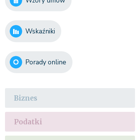
Wzory umów
Wskaźniki
Porady online
Biznes
Podatki