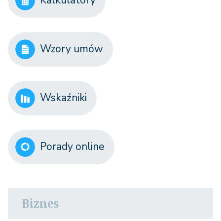
Kalkulatory
Wzory umów
Wskaźniki
Porady online
Biznes