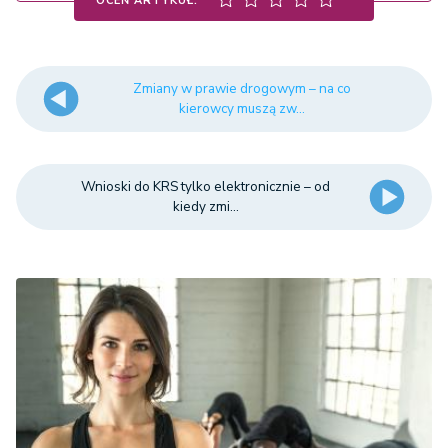
OCEŃ ARTYKUŁ:
Zmiany w prawie drogowym – na co
kierowcy muszą zw...
Wnioski do KRS tylko elektronicznie – od
kiedy zmi...