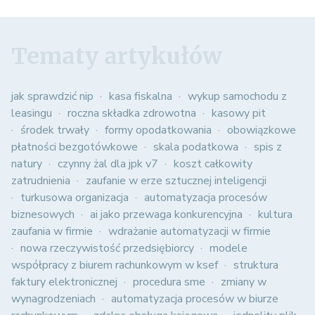
Tematy artykułów
jak sprawdzić nip
kasa fiskalna
wykup samochodu z
leasingu
roczna składka zdrowotna
kasowy pit
środek trwały
formy opodatkowania
obowiązkowe
płatności bezgotówkowe
skala podatkowa
spis z
natury
czynny żal dla jpk v7
koszt całkowity
zatrudnienia
zaufanie w erze sztucznej inteligencji
turkusowa organizacja
automatyzacja procesów
biznesowych
ai jako przewaga konkurencyjna
kultura
zaufania w firmie
wdrażanie automatyzacji w firmie
nowa rzeczywistość przedsiębiorcy
modele
współpracy z biurem rachunkowym w ksef
struktura
faktury elektronicznej
procedura sme
zmiany w
wynagrodzeniach
automatyzacja procesów w biurze