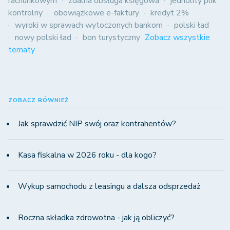
rachunkowym
zdalna obsługa księgowa
jednolity plik
kontrolny
obowiązkowe e-faktury
kredyt 2%
wyroki w sprawach wytoczonych bankom
polski ład
nowy polski ład
bon turystyczny
Zobacz wszystkie
tematy
ZOBACZ RÓWNIEŻ
Jak sprawdzić NIP swój oraz kontrahentów?
Kasa fiskalna w 2026 roku - dla kogo?
Wykup samochodu z leasingu a dalsza odsprzedaż
Roczna składka zdrowotna - jak ją obliczyć?