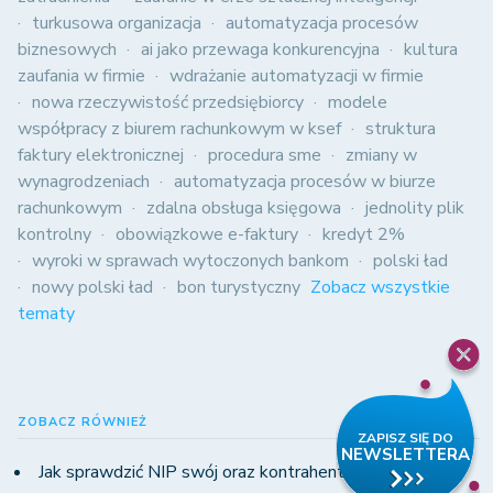
turkusowa organizacja
automatyzacja procesów
biznesowych
ai jako przewaga konkurencyjna
kultura
zaufania w firmie
wdrażanie automatyzacji w firmie
nowa rzeczywistość przedsiębiorcy
modele
współpracy z biurem rachunkowym w ksef
struktura
faktury elektronicznej
procedura sme
zmiany w
wynagrodzeniach
automatyzacja procesów w biurze
rachunkowym
zdalna obsługa księgowa
jednolity plik
kontrolny
obowiązkowe e-faktury
kredyt 2%
wyroki w sprawach wytoczonych bankom
polski ład
nowy polski ład
bon turystyczny
Zobacz wszystkie
tematy
ZOBACZ RÓWNIEŻ
Jak sprawdzić NIP swój oraz kontrahentów?