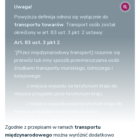
Uwaga!
Powyższa definicja odnosi się wyłącznie do
transportu towarów
. Transport osób został
określony w art. 83 ust. 3 pkt. 2 ustawy:
Art. 83 ust. 3 pkt 2
“[Przez międzynarodowy transport] rozumie się
przewóz lub inny sposób przemieszczania osób
środkami transportu morskiego, lotniczego i
kolejowego:
· z miejsca wyjazdu na terytorium kraju do
miejsca przyjazdu poza terytorium kraju,
· z miejsca wyjazdu poza terytorium kraju do
miejsca przyjazdu na terytorium kraju,
· z miejsca wyjazdu poza terytorium kraju do
Zgodnie z przepisami w ramach
transportu
miejsca przyjazdu poza terytorium kraju, jeżeli
międzynarodowego
można wyróżnić dodatkowo
trasa przebiega na pewnym odcinku przez