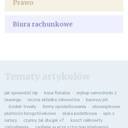
Prawo
Biura rachunkowe
Tematy artykułów
jak sprawdzić nip
kasa fiskalna
wykup samochodu z
leasingu
roczna składka zdrowotna
kasowy pit
środek trwały
formy opodatkowania
obowiązkowe
płatności bezgotówkowe
skala podatkowa
spis z
natury
czynny żal dla jpk v7
koszt całkowity
zatrudnienia
zaufanie w erze sztucznej inteligencji