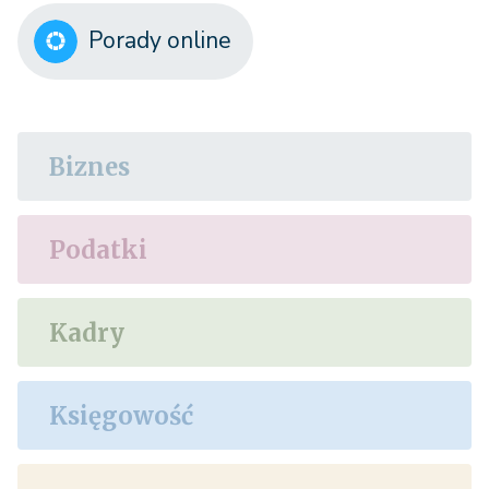
Porady online
Biznes
Podatki
Kadry
Księgowość