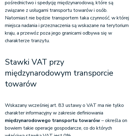
pośrednictwo i spedycję międzynarodową, które są
terytorium kraju (tranzyt).”
związane z usługami transportu towarów i osób.
Natomiast nie będzie transportem taka czynność, w której
miejsca nadania i przeznaczenia są wskazane na terytorium
kraju, a przewóz poza jego granicami odbywa się w
charakterze tranzytu.
Stawki VAT przy
międzynarodowym transporcie
towarów
Wskazany wcześniej art. 83 ustawy o VAT ma nie tylko
charakter informacyjny w zakresie definiowania
międzynarodowego transportu towarów
– określa on
bowiem takie operacje gospodarcze, co do których
właściwą stawką VAT jest 0%.