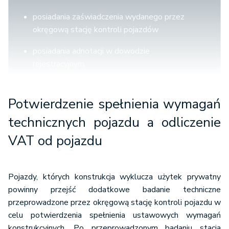
posiadania zaświadczenia wydanego przez
okręgową stację kontroli pojazdów
posiadania adnotacji w dowodzie
rejestracyjnym
pojazdy samochodowe
, inne niż
Potwierdzenie spełnienia wymagań
samochody
osobowe, mające jeden rząd
technicznych pojazdu a o
dliczenie
siedzeń, który oddzielony jest od części
przeznaczonej do przewozu ładunków ścianą
VAT od pojazdu
lub trwałą przegrodą
Pojazdy, których konstrukcja wyklucza użytek prywatny
klasyfikowane na podstawie przepisów o
powinny przejść dodatkowe badanie techniczne
ruchu drogowym do podrodzaju:
przeprowadzone przez okręgową stację kontroli pojazdu w
wielozadaniowy, van lub
celu potwierdzenia spełnienia ustawowych wymagań
konstrukcyjnych. Po przeprowadzonym badaniu stacja