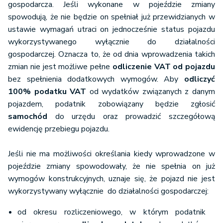
żuraw
samochodowy
gospodarcza. Jeśli wykonane w pojeździe zmiany
spowodują, że nie będzie on spełniał już przewidzianych w
ustawie wymagań utraci on jednocześnie status pojazdu
- jeżeli z dokumentów wydanych zgodnie z
wykorzystywanego wyłącznie do działalności
przepisami o ruchu drogowym wynika, że dany
gospodarczej. Oznacza to, że od dnia wprowadzenia takich
pojazd jest pojazdem specjalnym.
zmian nie jest możliwe pełne
odliczenie VAT od pojazdu
pojazdy samochodowe
będące pojazdami
bez spełnienia dodatkowych wymogów. Aby
odliczyć
specjalnymi:
100% podatku VAT
od wydatków związanych z danym
pojazdem, podatnik zobowiązany będzie zgłosić
samochód
do urzędu oraz prowadzić szczegółową
pogrzebowy,
ewidencję przebiegu pojazdu.
bankowóz – wyłącznie typu A i B
Jeśli nie ma możliwości określania kiedy wprowadzone w
pojeździe zmiany spowodowały, że nie spełnia on już
- jeżeli mają jeden rząd siedzeń albo ich
wymogów konstrukcyjnych, uznaje się, że pojazd nie jest
dopuszczalna masa całkowita jest większa niż 3
wykorzystywany wyłącznie do działalności gospodarczej:
tony (na mocy rozporządzenie Ministra Finansów z
dnia 27 marca 2014 w sprawie
pojazdów
od okresu rozliczeniowego, w którym podatnik
samochodowych
uznawanych za