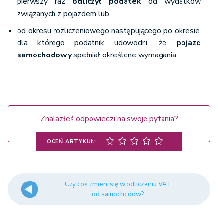
pierwszy raz
odliczył podatek
od wydatków
wykorzystywane wyłącznie do działalności
związanych z pojazdem lub
gospodarczej).
od okresu rozliczeniowego następującego po okresie,
dla którego podatnik udowodni, że
pojazd
samochodowy
spełniał określone wymagania
Znalazłeś odpowiedzi na swoje pytania?
OCEŃ ARTYKUŁ:
Czy coś zmieni się w odliczeniu VAT
od samochodów?