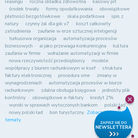
leasingu
roczna składka zdrowotna
kasowy pit
środek trwały
formy opodatkowania
obowiązkowe
płatności bezgotówkowe
skala podatkowa
spis z
natury
czynny żal dla jpk v7
koszt całkowity
zatrudnienia
zaufanie w erze sztucznej inteligencji
turkusowa organizacja
automatyzacja procesów
biznesowych
ai jako przewaga konkurencyjna
kultura
zaufania w firmie
wdrażanie automatyzacji w firmie
nowa rzeczywistość przedsiębiorcy
modele
współpracy z biurem rachunkowym w ksef
struktura
faktury elektronicznej
procedura sme
zmiany w
wynagrodzeniach
automatyzacja procesów w biurze
rachunkowym
zdalna obsługa księgowa
jednolity plik
kontrolny
obowiązkowe e-faktury
kredyt 2%
wyroki w sprawach wytoczonych bankom
polski ład
nowy polski ład
bon turystyczny
Zobacz wszystkie
tematy