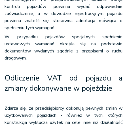
kontroli pojazdów powinna wydać odpowiednie
z otwartą częścią przeznaczoną do przewozu
zaświadczenie, a w dowodzie rejestracyjnym pojazdu
ładunków;
powinna znaleźć się stosowna adnotacja mówiąca o
spełnieniu tych wymagań.
pojazdy specjalne, które spełniają również
W przypadku pojazdów specjalnych spełnienie
warunki zawarte w odrębnych przepisach:
ustawowych wymagań określa się na podstawie
dokumentów wydanych zgodnie z przepisami o ruchu
drogowym.
agregat elektryczny/spawalniczy,
do prac wiertniczych,
Odliczenie VAT od pojazdu
a
koparka, koparko-spycharka,
zmiany dokonywane w pojeździe
ładowarka,
Zdarza się, że przedsiębiorcy dokonują pewnych zmian w
podnośnik do prac konserwacyjno-
użytkowanych pojazdach - również w tych, których
montażowych,
konstrukcja wyklucza użytek na cele inne niż działalność