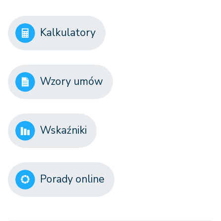
Kalkulatory
Wzory umów
Wskaźniki
Porady online