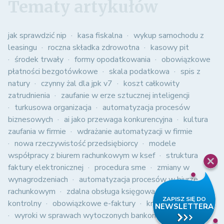
Tematy artykułów
jak sprawdzić nip
kasa fiskalna
wykup samochodu z
leasingu
roczna składka zdrowotna
kasowy pit
środek trwały
formy opodatkowania
obowiązkowe
płatności bezgotówkowe
skala podatkowa
spis z
natury
czynny żal dla jpk v7
koszt całkowity
zatrudnienia
zaufanie w erze sztucznej inteligencji
turkusowa organizacja
automatyzacja procesów
biznesowych
ai jako przewaga konkurencyjna
kultura
zaufania w firmie
wdrażanie automatyzacji w firmie
nowa rzeczywistość przedsiębiorcy
modele
współpracy z biurem rachunkowym w ksef
struktura
faktury elektronicznej
procedura sme
zmiany w
wynagrodzeniach
automatyzacja procesów w biurze
rachunkowym
zdalna obsługa księgowa
jednolity plik
kontrolny
obowiązkowe e-faktury
kredyt 2%
wyroki w sprawach wytoczonych bankom
polski ład