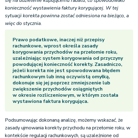
się na udzielenie kupującemu rabatu, co spowodowało
konieczność wystawienia faktury korygującej. W tej
sytuacji korekta powinna zostać odniesiona na bieżąco, a
więc do stycznia.
Prawo podatkowe, inaczej niż przepisy
rachunkowe, wprost określa zasady
korygowania przychodów na przełomie roku,
uzależniając system korygowania od przyczyny
powodującej konieczność korekty. Zasadniczo,
jeżeli korekta nie jest spowodowana błędem
rachunkowym lub inną oczywistą omyłką,
dokonuje się jej poprzez zmniejszenie lub
zwiększenie przychodów osiągniętych
w okresie rozliczeniowym, w którym została
wystawiona faktura korygująca.
Podsumowując dokonaną analizę, możemy wskazać, że
zasady ujmowania korekty przychodu na przełomie roku, w
kontekście regulacji rachunkowych, są uzależnione od