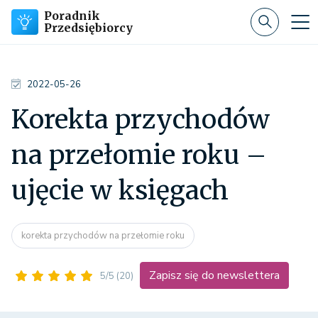
Poradnik
Przedsiębiorcy
2022-05-26
Korekta przychodów
na przełomie roku –
ujęcie w księgach
korekta przychodów na przełomie roku
Zapisz się do newslettera
5/5
(20)