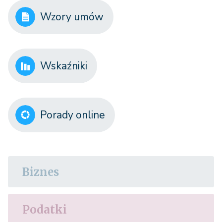
Wzory umów
Wskaźniki
Porady online
Biznes
Podatki