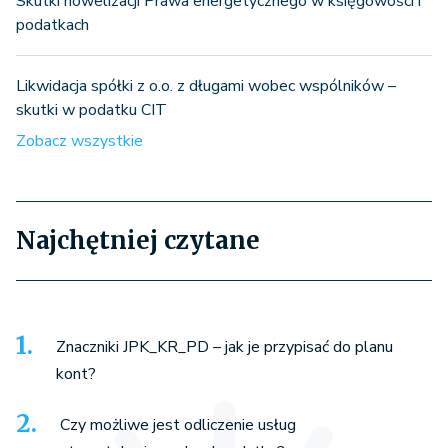
Skutki nowelizacji Prawa energetycznego w księgowości i
podatkach
Likwidacja spółki z o.o. z długami wobec wspólników –
skutki w podatku CIT
Zobacz wszystkie
Najchętniej czytane
Znaczniki JPK_KR_PD – jak je przypisać do planu
kont?
Czy możliwe jest odliczenie usług